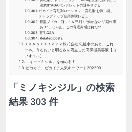
注意!!”AGAパンフレットの謎をさぐる
ピカイチ育毛剤ローション・育毛剤 お買い得、
チャップアップ使用体験レビュー
新型ブブカ・口コミ＆評判：”効かない”,”副作用
あり”、じゃあ、この育毛実感は何だ!?
育毛Q&A
Related posts:
ｌａｂｏｒａｔｏｒｙ株式会社 化粧水のあと、これ
一本。うるおいと明るさを両立した高保湿美容液【白
いオイル】
「キャピキシル」を極める！
ピカキチ、ピカイチ人気キーワード202209
「ミノキシジル」の検索
結果 303 件