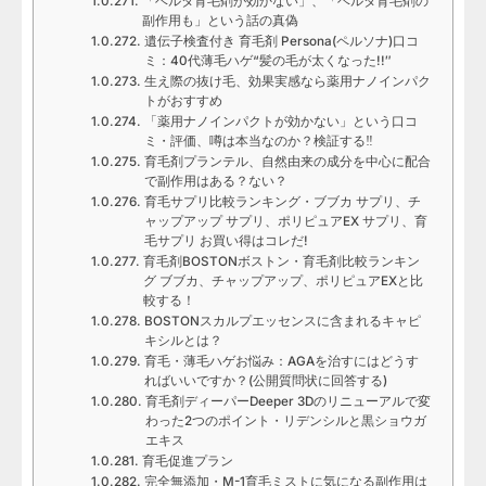
「ベルタ育毛剤が効かない」、「ベルタ育毛剤の
副作用も」という話の真偽
遺伝子検査付き 育毛剤 Persona(ペルソナ)口コ
ミ：40代薄毛ハゲ“髪の毛が太くなった!!″
生え際の抜け毛、効果実感なら薬用ナノインパク
トがおすすめ
「薬用ナノインパクトが効かない」という口コ
ミ・評価、噂は本当なのか？検証する‼
育毛剤プランテル、自然由来の成分を中心に配合
で副作用はある？ない？
育毛サプリ比較ランキング・ブブカ サプリ、チ
ャップアップ サプリ、ポリピュアEX サプリ、育
毛サプリ お買い得はコレだ!
育毛剤BOSTONボストン・育毛剤比較ランキン
グ ブブカ、チャップアップ、ポリピュアEXと比
較する！
BOSTONスカルプエッセンスに含まれるキャピ
キシルとは？
育毛・薄毛ハゲお悩み：AGAを治すにはどうす
ればいいですか？(公開質問状に回答する)
育毛剤ディーパーDeeper 3Dのリニューアルで変
わった2つのポイント・リデンシルと黒ショウガ
エキス
育毛促進プラン
完全無添加・M-1育毛ミストに気になる副作用は