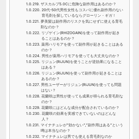
ザスカルプ5.0Cに危険な副作用はあるのか？
20代-50代男性女性もコスパに優れ副作用のない
育毛剤を探しているならグローリン・ギガ！
夢美髪は副作用のリスクを気にせずに使える育毛
剤なのか？
リゾゲイン(RHIZOGAIN)を使って副作用が起き
ることはあるのか？
薬用ハリモアを使って副作用が起きることはある
のか？
男性が薬用ハリモアを使っても大丈夫なのか？
リジュン(RiJUN)を使うことが逆効果になること
はある？
リジュン(RiJUN)を使って副作用が起きることは
あるのか？
男性ユーザーがリジュン(RiJUN)を使っても問題
はない？
花蘭咲は男性が使っても成果が得られる育毛剤な
のか？
花蘭咲にはどんな成分が配合されているのか？
花蘭咲の効果を実感できていないのはどんな
人？
マイナチュレが”効かない”,”副作用はある”という
噂は本当なのか？
マイナチュレは男でも使える育毛剤なのか