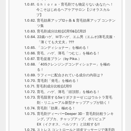
Ｇｈｉｏｒａ・育毛剤でも物足りないあなたへ！
今こそはじめるヘアケアサロン【ジオラスカル
プ】
育毛効果アップ12ヶ条 & 育毛効果アップ コンテン
ツ集
育毛剤成分比較(試用1)&(試用2)
22歳ハゲ、Ｍ字ハゲ、エム男（エムオ)薄毛克服・
「薄くても大丈夫」???
「コンディショナー」を極める！
育毛、ハゲ、薄毛「つむじ」を極める！
育毛促進プラン（by Pika.）
「405クレンジングコンディショナー」を極め
る！
ラフィーに配合されている成分の内容は？
育毛剤「発毛」を極める！
育毛剤成分比較(試用1)
育毛、ハゲ、薄毛「頭頂部」を極める！
育毛阻害する5αリダクターゼ にはウルトラ育毛
剤・リニューアル新型チャップアップが効く！
育毛剤「効果」極める！
育毛剤ディーパーDeeper 3D・育毛剤比較ランキ
ング, ブブカ、チャップアップ、ポリピュア
EX（イクオス、ペルソナ）と比較する!!
ストレス コントロールと頭皮マッサージで薄毛防