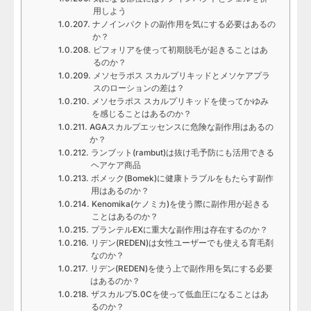
用しよう
ナノインパクトの副作用を気にする必要はあるの
か？
ビフォリアを使って初期脱毛が起きることはあ
るのか？
メソセラポス スカルプリキッドとメソケアプラ
スのローションの差は？
メソセラポス スカルプリキッドを使ってかゆみ
を感じることはあるのか？
AGAスカルプエッセンスに危険な副作用はあるの
か？
ランブット(rambut)は抜け毛予防にも活用できる
ヘアケア商品
ボメック(Bomek)に健康トラブルをもたらす副作
用はあるのか？
Kenomika(ケノミカ)を使う際に副作用が起きる
ことはあるのか？
プランテルEXに重大な副作用は存在するのか？
リデン(REDEN)は女性ユーザーでも使える育毛剤
なのか？
リデン(REDEN)を使う上で副作用を気にする必要
はあるのか？
ザスカルプ5.0Cを使って低血圧になることはあ
るのか？