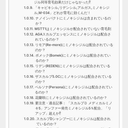
ジル同等育毛効果だけじゃなかった⁉
「キャピキシル,リデンシル,アルガス,ミノキシジ
ル,M-034」どれが育毛に効くんだ！
ナノインパクトにミノキシジルは含まれているの
か？
MSTT1はミノキシジルが配合されていない育毛剤
AGAスカルプエッセンスにミノキシジルは配合さ
れているのか？
リモア(Re-more)にミノキシジルは配合されている
のか？
ボメック(Bomek)にミノキシジルは配合されてい
るのか？
リデン(REDEN)にミノキシジルは配合されている
のか？
ザスカルプ5.0Cにミノキシジルは配合されている
のか？
ペルソナ(Persona)にミノキシジルは配合されてい
るのか？
花蘭咲にミノキシジルは配合されているのか？
要注意・過去記事： 「スカルプＤ メディカルミノ
キ5」アンファー発売ミノキシジル5％配合、「リ
アップ」超えか⁉
スカルプDシャンプーにミノキシジルは配合され
ているのか？