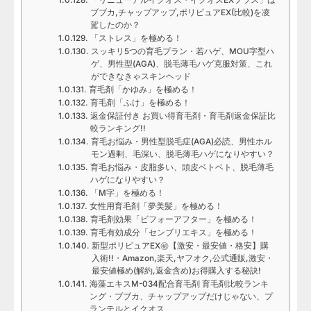
ブブカ,チャップアップ,ポリピュアEX(比較)を凌
駕したのか？
「ストレス」を極める！
スッキリ5つの育毛プラン・若ハゲ、MOU字型ハ
ゲ、男性型(AGA)、脱毛薄毛ハゲ克服対策、これ
ができなきゃスキンヘッド
育毛剤「かゆみ」を極める！
育毛剤「ふけ」を極める！
返金保証付き お買い得育毛剤・育毛剤返金保証比
較ランキング!!
育毛お悩み・男性型脱毛症(AGA)必読、男性ホル
モン過剰、毛深い、脱毛薄毛ハゲになりやすい？
育毛お悩み・皮脂多い、頭皮ベトベト、脱毛薄毛
ハゲになりやすい？
「M字」を極める！
女性用育毛剤「夢美髪」を極める！
育毛剤効果「ビフォーアフター」を極める！
育毛有効成分「センブリエキス」を極める！
新型ポリピュアEX㊙【激安・最安値・格安】購
入術!!・Amazon,楽天,ヤフオク,公式通販,激安・
最安値極め(解約,返金含め)お得購入する秘訣!
海藻エキスM-034配合育毛剤 育毛剤比較ランキ
ング・ブブカ、チャップアップだけじゃない、プ
ランテルとイクオス