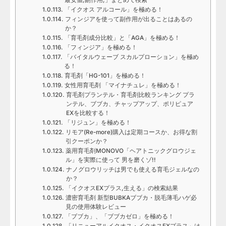
「イクオス アルコール」を極める！
フィンジアを使って副作用が出ることはあるの
か？
「育毛剤成分比較」と「AGA」を極める！
「フィンジア」を極める！
「バイタルウェーブ スカルプローション」を極め
る！
育毛剤「HG-101」を極める！
女性用育毛剤 「マイナチュレ」を極める！
育毛剤プランテル・育毛剤比較ランキング プラ
ンテル、ブブカ、チャップアップ、ポリピュア
EXを比較する！
「リジュン」を極める！
リモア(Re-more)購入は定期コースか、お得な割
引クーポンか？
薬用育毛剤MONOVO「ヘアトニックグロウジェ
ル」を実際に使って 男を磨くゾ!!
ナノグロウリッチは男でも使える育毛ジェルなの
か？
「イクオスEXプラス,生える」の検索結果
濃密育毛剤 新型BUBKAブブカ・脱毛薄毛ハゲ必
見の使用体験レビュー
「ブブカ」、「ブブカゼロ」を極める！
「リニューアルイクオス・イクオスEXプラス」は