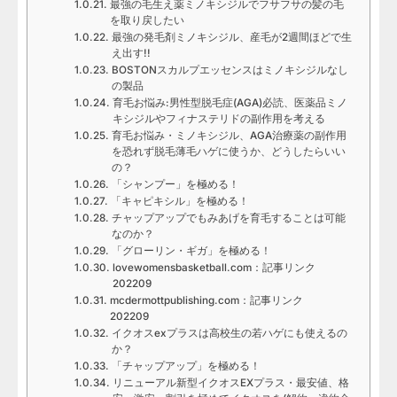
最強の毛生え薬ミノキシジルでフサフサの髪の毛
を取り戻したい
最強の発毛剤ミノキシジル、産毛が2週間ほどで生
え出す!!
BOSTONスカルプエッセンスはミノキシジルなし
の製品
育毛お悩み:男性型脱毛症(AGA)必読、医薬品ミノ
キシジルやフィナステリドの副作用を考える
育毛お悩み・ミノキシジル、AGA治療薬の副作用
を恐れず脱毛薄毛ハゲに使うか、どうしたらいい
の？
「シャンプー」を極める！
「キャピキシル」を極める！
チャップアップでもみあげを育毛することは可能
なのか？
「グローリン・ギガ」を極める！
lovewomensbasketball.com：記事リンク
202209
mcdermottpublishing.com：記事リンク
202209
イクオスexプラスは高校生の若ハゲにも使えるの
か？
「チャップアップ」を極める！
リニューアル新型イクオスEXプラス・最安値、格