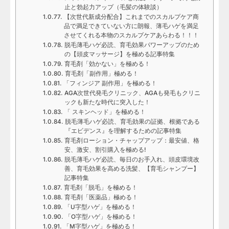
止と勃起力アップ（毛髪の体験談）
【次世代新成分配合】これまでのスカルプケア商
品で満足できていない方に朗報、薄毛ハゲを満足
させてくれる本物のスカルプケアあらわる！！！
脱毛薄毛ハゲ必読、育毛効果パワーアップのため
の【頭皮マッサージ】を極める記事特集
育毛剤「効かない」を極める！
育毛剤「副作用」極める！
「フィンジア 副作用」を極める！
AGA次世代発毛クリニック、AGAも発毛もクリニ
ックも新たな時代に突入した！
「 スキンヘッド」を極める！
脱毛薄毛ハゲ必読、育毛効果の証拠、根拠である
『エビデンス』を理解するための記事特集
育毛剤ローション・チャップアップ：最安値、格
安、激安、割引購入を極める!
脱毛薄毛ハゲ必読、毎日のお手入れ、頭皮環境改
善、育毛効果を高める洗髪、【育毛シャンプー】
記事特集
育毛剤「脱毛」を極める！
育毛剤「医薬品」極める！
「U字型ハゲ」を極める！
「O字型ハゲ」を極める！
「M字型ハゲ」を極める！