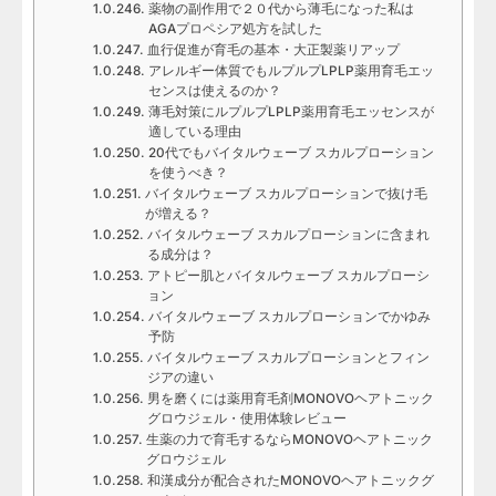
薬物の副作用で２０代から薄毛になった私は
AGAプロペシア処方を試した
血行促進が育毛の基本・大正製薬リアップ
アレルギー体質でもルプルプLPLP薬用育毛エッ
センスは使えるのか？
薄毛対策にルプルプLPLP薬用育毛エッセンスが
適している理由
20代でもバイタルウェーブ スカルプローション
を使うべき？
バイタルウェーブ スカルプローションで抜け毛
が増える？
バイタルウェーブ スカルプローションに含まれ
る成分は？
アトピー肌とバイタルウェーブ スカルプローシ
ョン
バイタルウェーブ スカルプローションでかゆみ
予防
バイタルウェーブ スカルプローションとフィン
ジアの違い
男を磨くには薬用育毛剤MONOVOヘアトニック
グロウジェル・使用体験レビュー
生薬の力で育毛するならMONOVOヘアトニック
グロウジェル
和漢成分が配合されたMONOVOヘアトニックグ