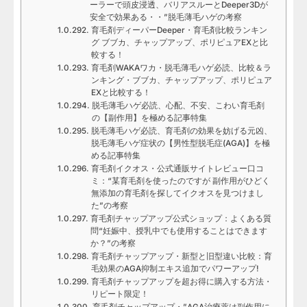
ーラーで頭皮浸透、バリアスルーとDeeper3Dが
安全で効果ある・・”脱毛薄毛ハゲの考察
育毛剤ディーパーDeeper・育毛剤比較ランキン
グ ブブカ、チャップアップ、ポリピュアEXと比
較する！
育毛剤WAKAワカ・脱毛薄毛ハゲ必読、比較＆ラ
ンキング・ブブカ、チャップアップ、ポリピュア
EXと比較する！
脱毛薄毛ハゲ必読、心配、不安、こわい育毛剤
の【副作用】を極める記事特集
脱毛薄毛ハゲ必読、育毛剤の効果を妨げる元凶、
脱毛薄毛ハゲ症状の【男性型脱毛症(AGA)】を極
める記事特集
育毛剤イクオス・公式通販サイトレビュー口コ
ミ：“某育毛剤を使ったのですが 副作用がひどく
無添加の育毛剤を探してイクオスを見つけまし
た”の考察
育毛剤チャップアップ公式ショップ：よくある質
問“妊娠中、授乳中でも使用することはできます
か？”の考察
育毛剤チャップアップ・新型と旧型違い比較：育
毛効果のAGA抑制エキス追加でパワーアップ!
育毛剤チャップアップを超お得に購入する方法・
リピート限定！
育毛剤チャップアップ・”AGA治療薬は副作用に