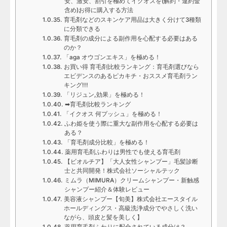
安、激安、割引を極めてイクオスを(解約・違約金
含め)お得に購入する方法
育毛剤などのスキンケア用品は大きく分けて3種類
に分類できる
育毛剤の成分による副作用を心配する必要はある
のか？
「aga オウゴンエキス」を極める！
お買い得 育毛剤比較ランキング：育毛剤選びなら
エビデンスのあるピカキチ・おススメ育毛剤ラン
キング!!!
「リジュン,効果」を極める！
➡育毛剤比較ランキング
「イクオス 何プッシュ」を極める！
ふわ姫を使う際に重大な副作用を心配する必要は
ある？
「育毛剤成分比較」を極める！
薬用育毛剤ふわりは男性でも使える育毛剤
【ビオルチア】「大人女性シャンプー」毛髪診断
士と共同開発！株式会社ソーシャルテック
ミムラ（MIMURA）クリームシャンプー・新触感
シャンプー紹介＆体験レビュー
美容液シャンプー【旬美】株式会社エースタイル
ホールディングス・高級洗浄成分でやさしく洗い
ながら、頭皮と髪を美しく】
薬用育毛剤ふわりに配合されている成分は？