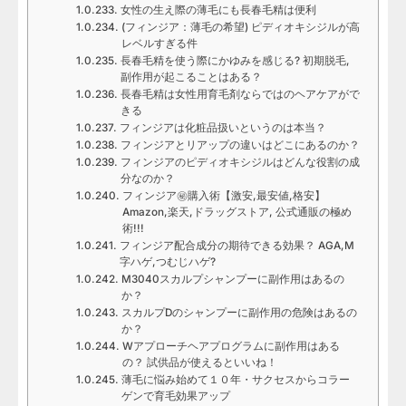
女性の生え際の薄毛にも長春毛精は便利
(フィンジア：薄毛の希望) ピディオキシジルが高
レベルすぎる件
長春毛精を使う際にかゆみを感じる? 初期脱毛,
副作用が起こることはある？
長春毛精は女性用育毛剤ならではのヘアケアがで
きる
フィンジアは化粧品扱いというのは本当？
フィンジアとリアップの違いはどこにあるのか？
フィンジアのピディオキシジルはどんな役割の成
分なのか？
フィンジア㊙購入術【激安,最安値,格安】
Amazon,楽天,ドラッグストア, 公式通販の極め
術!!!
フィンジア配合成分の期待できる効果？ AGA,M
字ハゲ,つむじハゲ?
M3040スカルプシャンプーに副作用はあるの
か？
スカルプDのシャンプーに副作用の危険はあるの
か？
Wアプローチヘアプログラムに副作用はある
の？ 試供品が使えるといいね！
薄毛に悩み始めて１０年・サクセスからコラー
ゲンで育毛効果アップ