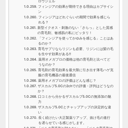
ロウジェル
フィンジアの効果が期待できる理由はカプサイシ
ン
フィンジアはどれぐらいの期間で効果を感じら
れる？
新型イクオス・刺激のない「さらっ」とした質感
の育毛剤、敏感肌の私にピッタリ！
「フィンジアを使ってかゆみを感じる」ことはあ
るのか？
育毛サプリならリジンも必要、リジンには髪の毛
を生やす効果がある!!
薬用オメガプロの価格は他の育毛剤と比べてど
うなのか？
育毛剤の育毛効果を最大限に引き出す薄毛ハゲ克
服の育毛機器の最後通信
薬用オメガプロの評価はどんな感じ？
ザスカルプ5.0Cの2chでの評価・評判はどうなの
か？
口コミから分かるザスカルプ5.0Cの無添加の魅
力
ザスカルプ5.0Cとチャップアップの決定的な違
い
長く続けたい大正製薬リアップ、抜け毛の進行
を遅らせている感じがします。