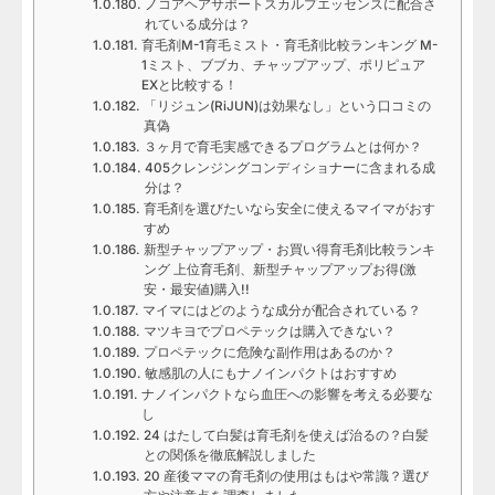
ノコアヘアサポートスカルプエッセンスに配合さ
れている成分は？
育毛剤M-1育毛ミスト・育毛剤比較ランキング M-
1ミスト、ブブカ、チャップアップ、ポリピュア
EXと比較する！
「リジュン(RiJUN)は効果なし」という口コミの
真偽
３ヶ月で育毛実感できるプログラムとは何か？
405クレンジングコンディショナーに含まれる成
分は？
育毛剤を選びたいなら安全に使えるマイマがおす
すめ
新型チャップアップ・お買い得育毛剤比較ランキ
ング 上位育毛剤、新型チャップアップお得(激
安・最安値)購入!!
マイマにはどのような成分が配合されている？
マツキヨでプロペテックは購入できない？
プロペテックに危険な副作用はあるのか？
敏感肌の人にもナノインパクトはおすすめ
ナノインパクトなら血圧への影響を考える必要な
し
24 はたして白髪は育毛剤を使えば治るの？白髪
との関係を徹底解説しました
20 産後ママの育毛剤の使用はもはや常識？選び