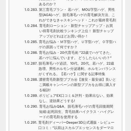
あるのか？
第三育毛プラン・ 若ハゲ、MOU字型ハゲ、男性
型(AGA)ハゲ、脱毛薄毛ハゲの育毛解決方法、こ
れができなきゃスキンヘッド・これが最終育毛剤
育毛剤ローション・新型チャップアップ・お買
い得育毛剤比較ランキング上位！ 新型チャップ
アップがどれほどお買い得か！
育毛お悩み・Ｍ字型ハゲ、Ｕ字型ハゲ、Ｏ字型ハ
ゲの原因って何ですか？
育毛お悩み・20代育毛術 ”22歳でハゲてきた、
若ハゲに悩んでいます。 どうしたらいいの？”
脱毛薄毛ハゲ必読、10代、20代、若ハゲ、22歳
急増、男性ホルモン分泌過剰、ホルモンバランス
がくずれる。【若ハゲ】に関する記事特集
濃密育毛剤新型ブブカ㊙【激安・最安値】良いと
こ満載キャンペーンの新型ブブカをお得に購入す
る秘訣!
ポリピュアEX口コミ＆評判・効果出ない、効果
なし、逆効果どうする!
育毛お悩みQ&A、脱毛薄毛ハゲの育毛回復期間
短縮:起死回生、育毛効果ハイクラス・ハイグレ
ードの育毛剤を使用する
育毛剤ディーパーDeeper3D公式通販・レビュー
口コミ：“以前はスカルプエッセンスをダーマロ