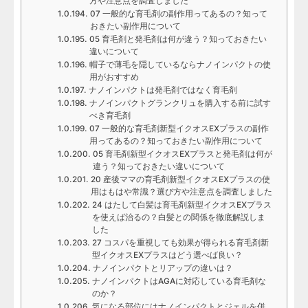
方や注意点を調査しました
07 一般的な育毛剤の副作用ってあるの？知って
おきたい副作用について
05 育毛剤と発毛剤は何が違う？知っておきたい
違いについて
帽子で薄毛を隠しているならナノインパクトの使
用がおすすめ
ナノインパクトは発毛剤ではなく育毛剤
ナノインパクトグランクリュを購入する前に試す
べき育毛剤
07 一般的な育毛剤新型イクオスEXプラスの副作
用ってあるの？知っておきたい副作用について
05 育毛剤新型イクオスEXプラスと発毛剤は何が
違う？知っておきたい違いについて
20 産後ママの育毛剤新型イクオスEXプラスの使
用はもはや常識？選び方や注意点を調査しました
24 はたして白髪は育毛剤新型イクオスEXプラス
を使えば治るの？白髪との関係を徹底解説しま
した
27 コスパを重視しても効果が得られる育毛剤新
型イクオスEXプラスはどう選べば良い？
ナノインパクトとリアップの違いは？
ナノインパクトはAGAに対応している育毛剤な
のか？
気になる部位にはナノインパクトとジェルを併