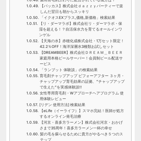
【バッカス】株式会社ｄａｚｚｙパーティーで楽
しんだ翌日も朝からスッキリ
「イクオスEXプラス,価格,新価格」検索結果
【リ・ダーマラボ】株式会社リ・ダーマラボ・保
湿を超える！？自活保水力を育てるオールインワ
ンゲル
【天海の水】赤穂化成株式会社・1万セット限定！
42.2％OFF！海洋深層水3種類お試しセット
【DREAMBEER】株式会社ＤＲＥＡＭ＿ＢＥＥＲ
家庭用本格ビールサーバー！会員制ビール配送サ
ービス
「ランブット 体験談」の検索結果
育毛剤チャップアップ ビフォーアフター ３ヶ月・
チャップアップ育毛効果の証拠、”チャップアップ
で生えた”を実感体験談!!
女性専用育毛剤・Wアプローチヘアプログラム 使
用体験レビュー
[リデン 使用方法] 検索結果
【eLife（イーライフ）】スマホ完結！医師が処方
するオンライン発毛治療
【河京・喜多方ラーメン】株式会社河京・おかげ
さまで35周年！喜多方ラーメン一杯の幸せ
髪の毛を蘇らせるために貴方がやるべき５つのス
テップ