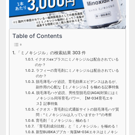
Table of Contents
「ミノキシジル」の検索結果 303 件
イクオスexプラスにミノキシジルは配合されている
のか？
ラフィーの育毛剤にミノキシジルは配合されている
のか？
脱毛薄毛ハゲ必読、育毛効果エビデンスはあるが、
副作用の心配な【ミノキシジル】を極める記事特集
脱毛薄毛ハゲ必読、男性型脱毛症(AGA)対策にはミ
ノキシジル同等育毛パワー、【M-034育毛エキ
ス】記事特集
イクオス・育毛剤公式通販サイトの脱毛薄毛ハゲ質
問：“ミノキシジルは入っていますか？”の考察
育毛剤「ミノキシジル」極める！
「育毛剤成分比較」と「ミノキシジル」を極める！
新型BUBKAブブカ・海藻M-034エキスはミノキシ