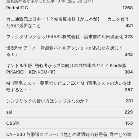
最も訪問者が多かった記事 10 件 (過去 28 日間)
Redmi 12C
1268
カニ通販売上日本一！？知名度抜群【かに本舗】・ カニを買う
ために必要なこと
821
ファクタリングならTERASU株式会社・請求書の即日現金化
373
怪獣8号 アニメ「新感覚バトルアクションがあなたを虜にす
る！」
343
キンドル出版: 初心者からプロ向けの成功達成ガイド Kindle版
PIKAKICHI KENKOU (著)
304
M-1育毛ミスト・薬用ポリピュアEXとM-1育毛ミストの違いを比
較すると・・
257
シンプリッチの使い方はシンプルなのか？
231
sai
229
OB6弾
153
CAー230 熊撃退スプレー: 自然との遭遇時の必需品 野生との遭