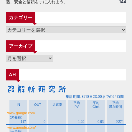
遇、安全と信頼を手に入れよう。
144
カテゴリー
カ
テ
ゴ
アーカイブ
リ
ー
ア
ー
カ
AH
イ
ブ