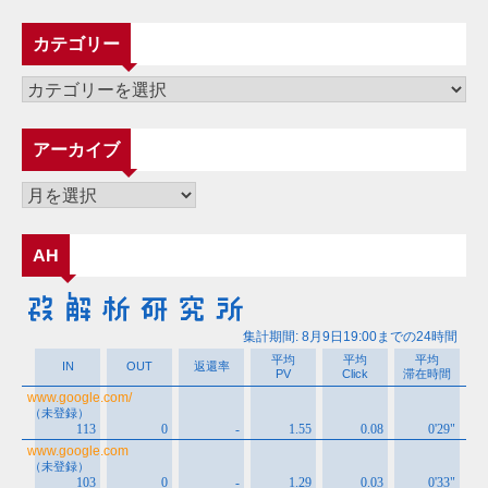
カテゴリー
カ
テ
ゴ
アーカイブ
リ
ー
ア
ー
カ
AH
イ
ブ