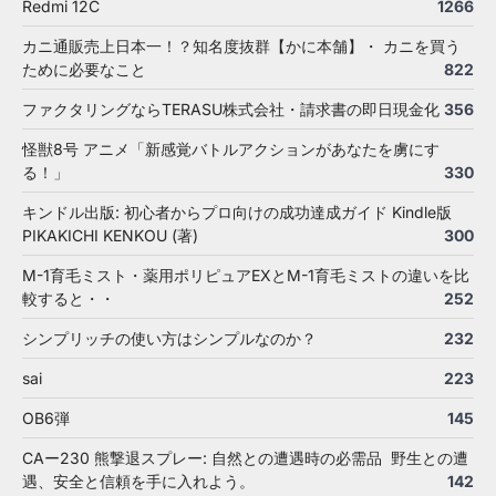
Redmi 12C
1266
カニ通販売上日本一！？知名度抜群【かに本舗】・ カニを買う
ために必要なこと
822
ファクタリングならTERASU株式会社・請求書の即日現金化
356
怪獣8号 アニメ「新感覚バトルアクションがあなたを虜にす
る！」
330
キンドル出版: 初心者からプロ向けの成功達成ガイド Kindle版
PIKAKICHI KENKOU (著)
300
M-1育毛ミスト・薬用ポリピュアEXとM-1育毛ミストの違いを比
較すると・・
252
シンプリッチの使い方はシンプルなのか？
232
sai
223
OB6弾
145
CAー230 熊撃退スプレー: 自然との遭遇時の必需品 野生との遭
遇、安全と信頼を手に入れよう。
142