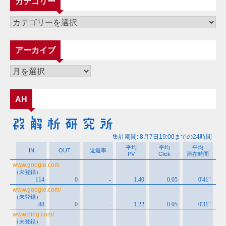
カテゴリー
カ
テ
ゴ
アーカイブ
リ
ー
ア
ー
カ
AH
イ
ブ