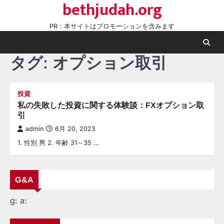
bethjudah.org
Skip
to
PR：本サイトはプロモーションを含みます
content
タグ:
オプション取引
投資
私の失敗した投資に関する体験談：FXオプション取
引
admin
6月 20, 2023
1. 性別 男 2. 年齢 31～35 …
G&A
g:
a: