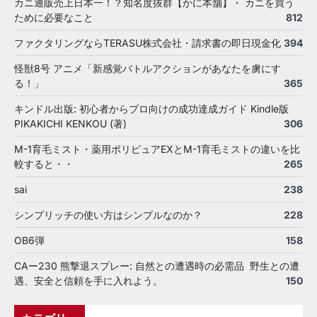
カニ通販売上日本一！？知名度抜群【かに本舗】・ カニを買う
ために必要なこと
812
ファクタリングならTERASU株式会社・請求書の即日現金化
394
怪獣8号 アニメ「新感覚バトルアクションがあなたを虜にす
る！」
365
キンドル出版: 初心者からプロ向けの成功達成ガイド Kindle版
PIKAKICHI KENKOU (著)
306
M-1育毛ミスト・薬用ポリピュアEXとM-1育毛ミストの違いを比
較すると・・
265
sai
238
シンプリッチの使い方はシンプルなのか？
228
OB6弾
158
CAー230 熊撃退スプレー: 自然との遭遇時の必需品 野生との遭
遇、安全と信頼を手に入れよう。
150