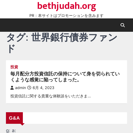
bethjudah.org
Skip
to
PR：本サイトはプロモーションを含みます
content
タグ:
世界銀行債券ファン
ド
投資
毎月配分方投資信託の保持について身を切られてい
くような感覚に陥ってしまった。
admin
6月 4, 2023
投資信託に関する貴重な体験談をいただきま…
G&A
g:
a: