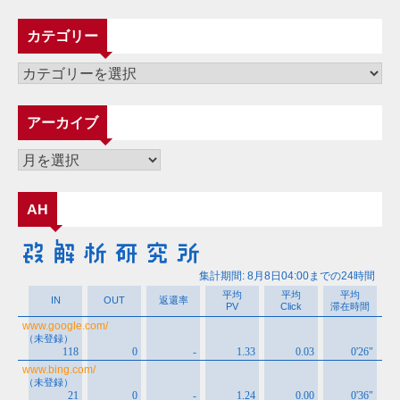
カテゴリー
カ
テ
ゴ
アーカイブ
リ
ー
ア
ー
カ
AH
イ
ブ