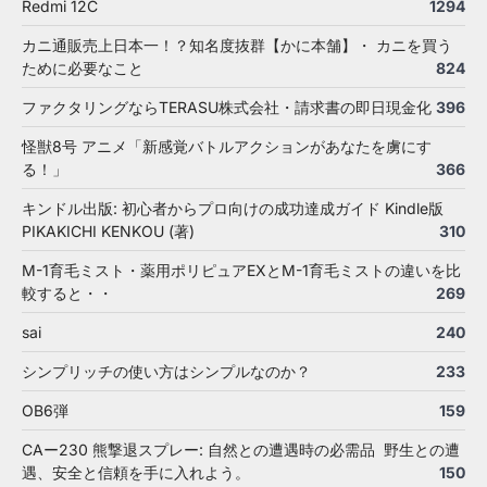
Redmi 12C
1294
カニ通販売上日本一！？知名度抜群【かに本舗】・ カニを買う
ために必要なこと
824
ファクタリングならTERASU株式会社・請求書の即日現金化
396
怪獣8号 アニメ「新感覚バトルアクションがあなたを虜にす
る！」
366
キンドル出版: 初心者からプロ向けの成功達成ガイド Kindle版
PIKAKICHI KENKOU (著)
310
M-1育毛ミスト・薬用ポリピュアEXとM-1育毛ミストの違いを比
較すると・・
269
sai
240
シンプリッチの使い方はシンプルなのか？
233
OB6弾
159
CAー230 熊撃退スプレー: 自然との遭遇時の必需品 野生との遭
遇、安全と信頼を手に入れよう。
150