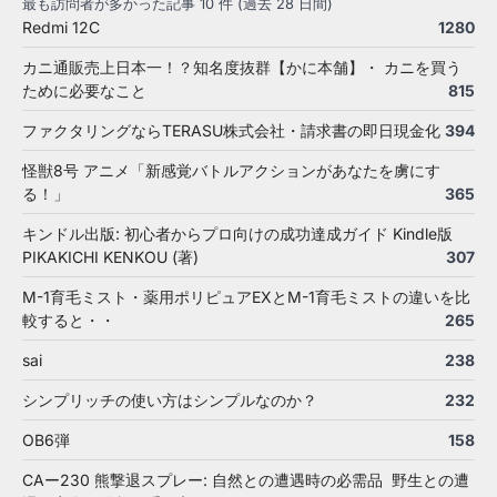
最も訪問者が多かった記事 10 件 (過去 28 日間)
Redmi 12C
1280
カニ通販売上日本一！？知名度抜群【かに本舗】・ カニを買う
ために必要なこと
815
ファクタリングならTERASU株式会社・請求書の即日現金化
394
怪獣8号 アニメ「新感覚バトルアクションがあなたを虜にす
る！」
365
キンドル出版: 初心者からプロ向けの成功達成ガイド Kindle版
PIKAKICHI KENKOU (著)
307
M-1育毛ミスト・薬用ポリピュアEXとM-1育毛ミストの違いを比
較すると・・
265
sai
238
シンプリッチの使い方はシンプルなのか？
232
OB6弾
158
CAー230 熊撃退スプレー: 自然との遭遇時の必需品 野生との遭