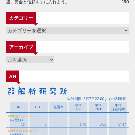
遇、安全と信頼を手に入れよう。
150
カテゴリー
カ
テ
ゴ
アーカイブ
リ
ー
ア
ー
カ
AH
イ
ブ