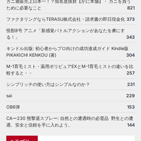
カニ通販売上日本一！？知名度抜群【かに本舗】・ カニを買う
ために必要なこと
821
ファクタリングならTERASU株式会社・請求書の即日現金化
373
怪獣8号 アニメ「新感覚バトルアクションがあなたを虜にす
る！」
343
キンドル出版: 初心者からプロ向けの成功達成ガイド Kindle版
PIKAKICHI KENKOU (著)
304
M-1育毛ミスト・薬用ポリピュアEXとM-1育毛ミストの違いを比
較すると・・
257
シンプリッチの使い方はシンプルなのか？
231
sai
229
OB6弾
153
CAー230 熊撃退スプレー: 自然との遭遇時の必需品 野生との遭
遇、安全と信頼を手に入れよう。
144