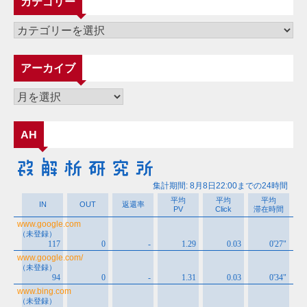
カテゴリー
カ
テ
ゴ
アーカイブ
リ
ー
ア
ー
カ
AH
イ
ブ