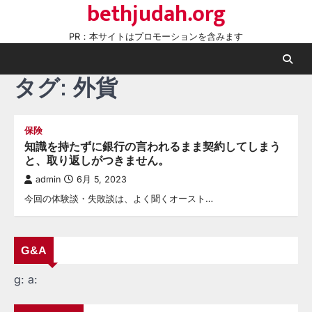
bethjudah.org
Skip
to
PR：本サイトはプロモーションを含みます
content
タグ:
外貨
保険
知識を持たずに銀行の言われるまま契約してしまう
と、取り返しがつきません。
admin
6月 5, 2023
今回の体験談・失敗談は、よく聞くオースト…
G&A
g:
a: