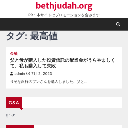
bethjudah.org
Skip
to
PR：本サイトはプロモーションを含みます
content
タグ:
最高値
金融
父と母が購入した投資信託の配当金がうらやましく
て、私も購入して失敗
admin
7月 2, 2023
りそな銀行のブンさんを購入しました。父と…
G&A
g:
a: