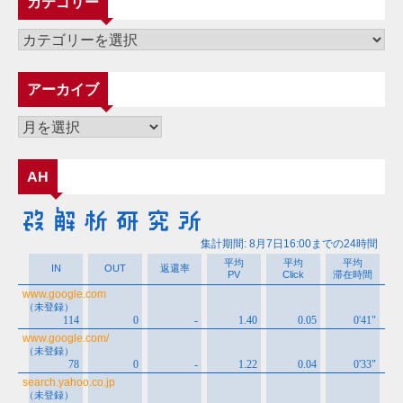
カテゴリー
カ
テ
ゴ
アーカイブ
リ
ー
ア
ー
カ
AH
イ
ブ