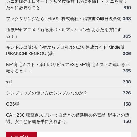
カニ通販売上日本一！？知名度抜群【かに本舗】・ カニを買う
ために必要なこと
810
ファクタリングならTERASU株式会社・請求書の即日現金化
393
怪獣8号 アニメ「新感覚バトルアクションがあなたを虜にす
る！」
365
キンドル出版: 初心者からプロ向けの成功達成ガイド Kindle版
PIKAKICHI KENKOU (著)
306
M-1育毛ミスト・薬用ポリピュアEXとM-1育毛ミストの違いを比
較すると・・
265
sai
238
シンプリッチの使い方はシンプルなのか？
226
OB6弾
158
CAー230 熊撃退スプレー: 自然との遭遇時の必需品 野生との遭
遇、安全と信頼を手に入れよう。
150