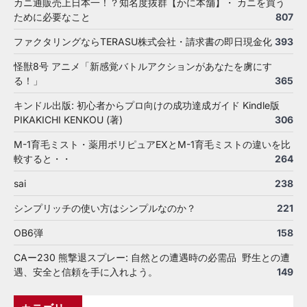
カニ通販売上日本一！？知名度抜群【かに本舗】・ カニを買う
ために必要なこと
807
ファクタリングならTERASU株式会社・請求書の即日現金化
393
怪獣8号 アニメ「新感覚バトルアクションがあなたを虜にす
る！」
365
キンドル出版: 初心者からプロ向けの成功達成ガイド Kindle版
PIKAKICHI KENKOU (著)
306
M-1育毛ミスト・薬用ポリピュアEXとM-1育毛ミストの違いを比
較すると・・
264
sai
238
シンプリッチの使い方はシンプルなのか？
221
OB6弾
158
CAー230 熊撃退スプレー: 自然との遭遇時の必需品 野生との遭
遇、安全と信頼を手に入れよう。
149