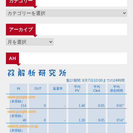
カテゴリー
カ
テ
ゴ
アーカイブ
リ
ー
ア
ー
カ
AH
イ
ブ