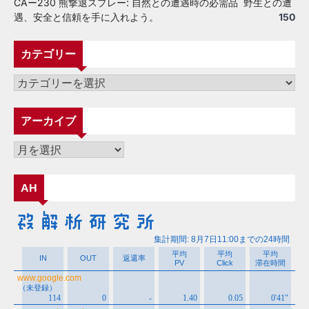
CAー230 熊撃退スプレー: 自然との遭遇時の必需品 野生との遭
遇、安全と信頼を手に入れよう。
150
カテゴリー
カ
テ
ゴ
アーカイブ
リ
ー
ア
ー
カ
AH
イ
ブ