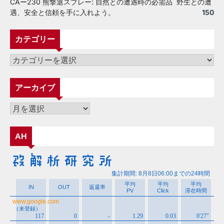
CAー230 熊撃退スプレー: 自然との遭遇時の必需品 野生との遭
遇、安全と信頼を手に入れよう。
150
カテゴリー
カ
テ
ゴ
アーカイブ
リ
ー
ア
ー
カ
AH
イ
ブ