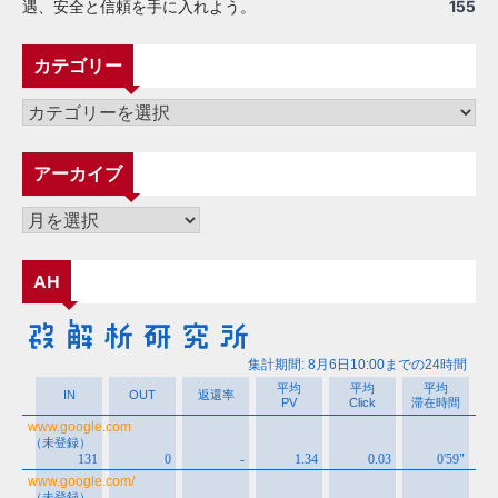
遇、安全と信頼を手に入れよう。
155
カテゴリー
カ
テ
ゴ
アーカイブ
リ
ー
ア
ー
カ
AH
イ
ブ