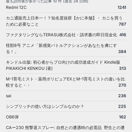
最も訪問者が多かった記事 10 件 (過去 28 日間)
Redmi 12C
1241
カニ通販売上日本一！？知名度抜群【かに本舗】・ カニを買う
ために必要なこと
787
ファクタリングならTERASU株式会社・請求書の即日現金化
416
怪獣8号 アニメ「新感覚バトルアクションがあなたを虜にす
る！」
384
キンドル出版: 初心者からプロ向けの成功達成ガイド Kindle版
PIKAKICHI KENKOU (著)
313
M-1育毛ミスト・薬用ポリピュアEXとM-1育毛ミストの違いを比
較すると・・
270
sai
236
シンプリッチの使い方はシンプルなのか？
225
OB6弾
162
CAー230 熊撃退スプレー: 自然との遭遇時の必需品 野生との遭