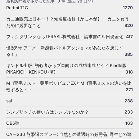
最も訪問者が多かった記事 10 件 (過去 28 日間)
Redmi 12C
1279
カニ通販売上日本一！？知名度抜群【かに本舗】・ カニを買う
ために必要なこと
820
ファクタリングならTERASU株式会社・請求書の即日現金化
417
怪獣8号 アニメ「新感覚バトルアクションがあなたを虜にす
る！」
385
キンドル出版: 初心者からプロ向けの成功達成ガイド Kindle版
PIKAKICHI KENKOU (著)
318
M-1育毛ミスト・薬用ポリピュアEXとM-1育毛ミストの違いを比
較すると・・
271
sai
238
シンプリッチの使い方はシンプルなのか？
233
OB6弾
163
CAー230 熊撃退スプレー: 自然との遭遇時の必需品 野生との遭