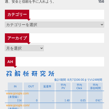
遇、安全と信頼を手に入れよう。
156
カテゴリー
カ
テ
ゴ
アーカイブ
リ
ー
ア
ー
カ
AH
イ
ブ