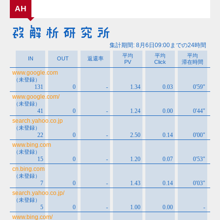
カ
AH
イ
ブ