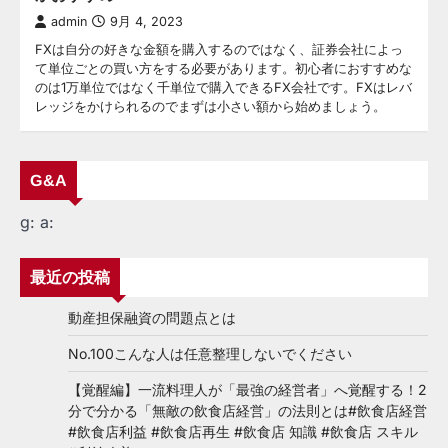
admin
9月 4, 2023
FXは自分の好きな金額を購入するのではなく、証券会社によっ
て単位ごとの買い方をする必要があります。初心者におすすめな
のは1万単位ではなく千単位で購入できるFX会社です。FXはレバ
レッジをかけられるのでまずは小さい額から始めましょう。
G&A
g:
a:
最近の投稿
動産担保融資の問題点とは
No.100こんな人は任意整理しないでください
【覚醒編】一流料理人が「最強の経営者」へ覚醒する！2
分で分かる「無敵の飲食店経営」の法則とは#飲食店経営
#飲食店利益 #飲食店再生 #飲食店 知識 #飲食店 スキル