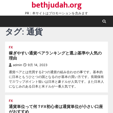
bethjudah.org
Skip
to
PR：本サイトはプロモーションを含みます
content
タグ:
通貨
FX
稼ぎやすい通貨ペアランキングと選ぶ基準や人気の
理由
admin
9月 14, 2023
通貨ペアとは売買する2つの通貨の組み合わせの事です。基本的
に日本ともうひとつの国となるのが基本の買い方です。長期保有
でスワップポイント狙いは日本と豪ドルが人気です。また日本人
になじみのある日本と米ドルが一番人気です。
FX
通貨単位って何？FX初心者は通貨単位が小さい口座
がおすすめ