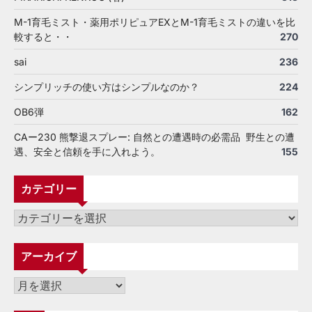
M-1育毛ミスト・薬用ポリピュアEXとM-1育毛ミストの違いを比
較すると・・
270
sai
236
シンプリッチの使い方はシンプルなのか？
224
OB6弾
162
CAー230 熊撃退スプレー: 自然との遭遇時の必需品 野生との遭
遇、安全と信頼を手に入れよう。
155
カテゴリー
カ
テ
ゴ
アーカイブ
リ
ー
ア
ー