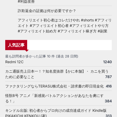
#利益改善
詐欺返金の証拠は何が必要ですか？
アフィリエイト初心者はコレだけやれ #shorts #アフィリ
エイト #アフィリエイト初心者 #アフィリエイトやり方
#アフィリエイト始め方 #アフィリエイト稼ぎ方 #副業
人気記事
最も訪問者が多かった記事 10 件 (過去 28 日間)
Redmi 12C
1240
カニ通販売上日本一！？知名度抜群【かに本舗】・ カニを買う
ために必要なこと
787
ファクタリングならTERASU株式会社・請求書の即日現金化
416
怪獣8号 アニメ「新感覚バトルアクションがあなたを虜にす
る！」
384
キンドル出版: 初心者からプロ向けの成功達成ガイド Kindle版
PIKAKICHI KENKOU (著)
313