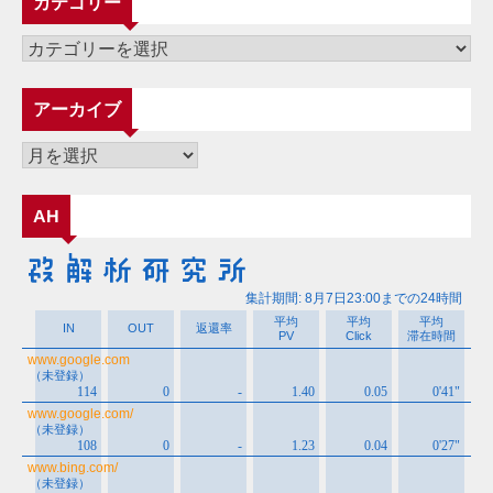
カテゴリー
カ
テ
ゴ
アーカイブ
リ
ー
ア
ー
カ
AH
イ
ブ