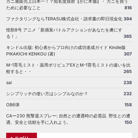
カニ通販売上日本一！？知名度抜群【かに本舗】・ カニを買う
ために必要なこと
816
ファクタリングならTERASU株式会社・請求書の即日現金化
394
怪獣8号 アニメ「新感覚バトルアクションがあなたを虜にす
る！」
365
キンドル出版: 初心者からプロ向けの成功達成ガイド Kindle版
PIKAKICHI KENKOU (著)
307
M-1育毛ミスト・薬用ポリピュアEXとM-1育毛ミストの違いを比
較すると・・
265
sai
238
シンプリッチの使い方はシンプルなのか？
232
OB6弾
158
CAー230 熊撃退スプレー: 自然との遭遇時の必需品 野生との遭
遇、安全と信頼を手に入れよう。
150