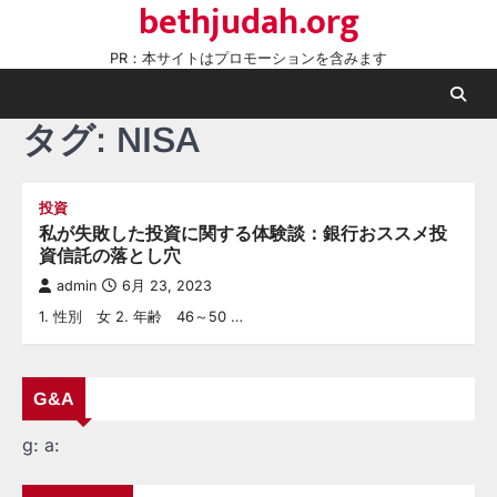
bethjudah.org
Skip
to
PR：本サイトはプロモーションを含みます
content
タグ:
NISA
投資
私が失敗した投資に関する体験談：銀行おススメ投
資信託の落とし穴
admin
6月 23, 2023
1. 性別 女 2. 年齢 46～50 …
G&A
g:
a: