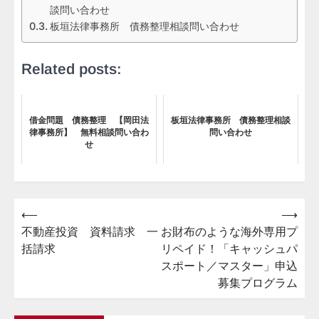
談問い合わせ
板垣法律事務所 債務整理相談問い合わせ
Related posts:
借金問題 債務整理 【岡田法
板垣法律事務所 債務整理相談
律事務所】 無料相談問い合わ
問い合わせ
せ
⟵
⟶
投
不動産投資 資料請求 一
お財布のような海外専用プ
稿
括請求
リペイド！「キャッシュパ
ナ
スポート／マスター」申込
ビ
募集プログラム
ゲ