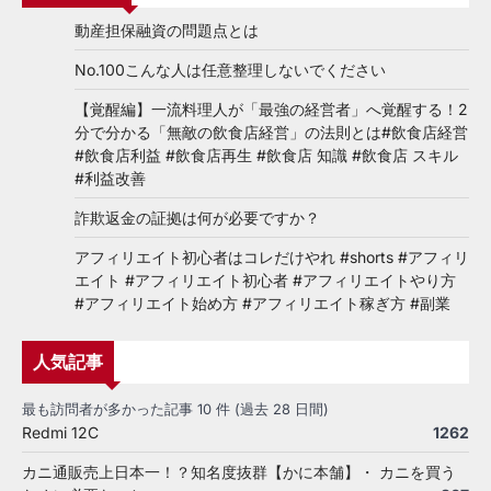
動産担保融資の問題点とは
No.100こんな人は任意整理しないでください
【覚醒編】一流料理人が「最強の経営者」へ覚醒する！2
分で分かる「無敵の飲食店経営」の法則とは#飲食店経営
#飲食店利益 #飲食店再生 #飲食店 知識 #飲食店 スキル
#利益改善
詐欺返金の証拠は何が必要ですか？
アフィリエイト初心者はコレだけやれ #shorts #アフィリ
エイト #アフィリエイト初心者 #アフィリエイトやり方
#アフィリエイト始め方 #アフィリエイト稼ぎ方 #副業
人気記事
最も訪問者が多かった記事 10 件 (過去 28 日間)
Redmi 12C
1262
カニ通販売上日本一！？知名度抜群【かに本舗】・ カニを買う