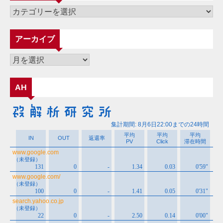
カ
テ
ゴ
アーカイブ
リ
ー
ア
ー
カ
AH
イ
ブ