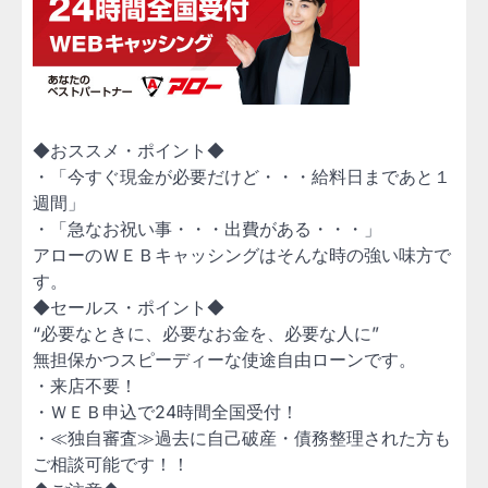
◆おススメ・ポイント◆
・「今すぐ現金が必要だけど・・・給料日まであと１
週間」
・「急なお祝い事・・・出費がある・・・」
アローのＷＥＢキャッシングはそんな時の強い味方で
す。
◆セールス・ポイント◆
“必要なときに、必要なお金を、必要な人に”
無担保かつスピーディーな使途自由ローンです。
・来店不要！
・ＷＥＢ申込で24時間全国受付！
・≪独自審査≫過去に自己破産・債務整理された方も
ご相談可能です！！