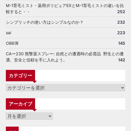
M-1育毛ミスト・薬用ポリピュアEXとM-1育毛ミストの違いを比
較すると・・
252
シンプリッチの使い方はシンプルなのか？
232
sai
223
OB6弾
145
CAー230 熊撃退スプレー: 自然との遭遇時の必需品 野生との遭
遇、安全と信頼を手に入れよう。
142
カテゴリー
カ
テ
ゴ
アーカイブ
リ
ー
ア
ー
カ