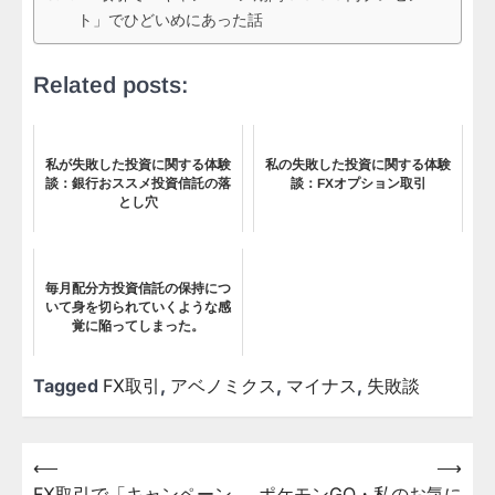
ト」でひどいめにあった話
Related posts:
私が失敗した投資に関する体験
私の失敗した投資に関する体験
談：銀行おススメ投資信託の落
談：FXオプション取引
とし穴
毎月配分方投資信託の保持につ
いて身を切られていくような感
覚に陥ってしまった。
Tagged
FX取引
,
アベノミクス
,
マイナス
,
失敗談
⟵
⟶
投
FX取引で「キャンペーン
ポケモンGO・私のお気に