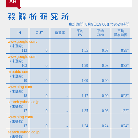
AH
イ
ブ