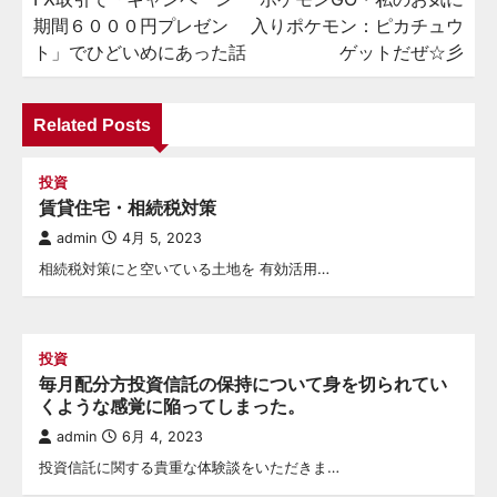
稿
期間６０００円プレゼン
入りポケモン：ピカチュウ
ナ
ト」でひどいめにあった話
ゲットだぜ☆彡
ビ
ゲ
Related Posts
ー
シ
投資
賃貸住宅・相続税対策
ョ
admin
4月 5, 2023
ン
相続税対策にと空いている土地を 有効活用…
投資
毎月配分方投資信託の保持について身を切られてい
くような感覚に陥ってしまった。
admin
6月 4, 2023
投資信託に関する貴重な体験談をいただきま…