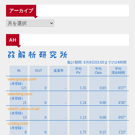
テ
ゴ
アーカイブ
リ
ー
ア
ー
カ
AH
イ
ブ