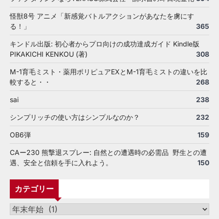
怪獣8号 アニメ「新感覚バトルアクションがあなたを虜にす
る！」
365
キンドル出版: 初心者からプロ向けの成功達成ガイド Kindle版
PIKAKICHI KENKOU (著)
308
M-1育毛ミスト・薬用ポリピュアEXとM-1育毛ミストの違いを比
較すると・・
268
sai
238
シンプリッチの使い方はシンプルなのか？
232
OB6弾
159
CAー230 熊撃退スプレー: 自然との遭遇時の必需品 野生との遭
遇、安全と信頼を手に入れよう。
150
カテゴリー
カ