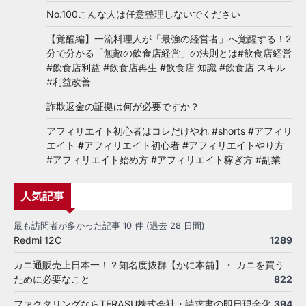
No.100こんな人は任意整理しないでください
【覚醒編】一流料理人が「最強の経営者」へ覚醒する！2
分で分かる「無敵の飲食店経営」の法則とは#飲食店経営
#飲食店利益 #飲食店再生 #飲食店 知識 #飲食店 スキル
#利益改善
詐欺返金の証拠は何が必要ですか？
アフィリエイト初心者はコレだけやれ #shorts #アフィリ
エイト #アフィリエイト初心者 #アフィリエイトやり方
#アフィリエイト始め方 #アフィリエイト稼ぎ方 #副業
人気記事
最も訪問者が多かった記事 10 件 (過去 28 日間)
Redmi 12C
1289
カニ通販売上日本一！？知名度抜群【かに本舗】・ カニを買う
ために必要なこと
822
ファクタリングならTERASU株式会社・請求書の即日現金化
394