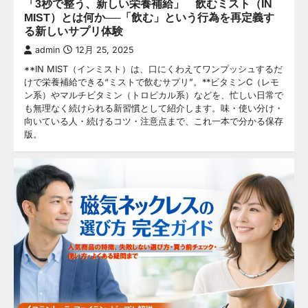
「3秒で整う、新しい栄養補給」 飲むミスト（IN
MIST）とは何か──「飲む」という行為を再定義す
る新しいサプリ体験
admin
12月 25, 2025
**IN MIST（インミスト）は、口にくわえてワンプッシュするだ
けで栄養補給できる“ミストで飲むサプリ”。**ビタミンC（レモ
ン系）やマルチビタミン（トロピカル系）などを、忙しい日常で
も無理なく続けられる新習慣として紹介します。味・使い分け・
向いている人・続けるコツ・注意点まで、これ一本で分かる保存
版。