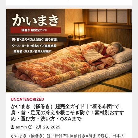
UNCATEGORIZED
かいまき（掻巻き）超完全ガイド｜“着る布団”で
肩・首・足元の冷えを根こそぎ防ぐ！素材別おすす
め・選び方・洗い方・Q&Aまで
admin
12月 29, 2025
かいまき（掻巻き）は「掛け布団×袖付き×肩まで包む」日本の