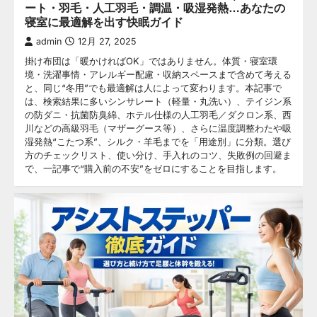
ート・羽毛・人工羽毛・調温・吸湿発熱…あなたの
寝室に最適解を出す快眠ガイド
admin
12月 27, 2025
掛け布団は「暖かければOK」ではありません。体質・寝室環
境・洗濯事情・アレルギー配慮・収納スペースまで含めて考える
と、同じ“冬用”でも最適解は人によって変わります。本記事で
は、検索結果に多いシンサレート（軽量・丸洗い）、テイジン系
の防ダニ・抗菌防臭綿、ホテル仕様の人工羽毛／ダクロン系、西
川などの高級羽毛（マザーグース等）、さらに温度調整わたや吸
湿発熱“こたつ系”、シルク・羊毛までを「用途別」に分類。選び
方のチェックリスト、使い分け、手入れのコツ、失敗例の回避ま
で、一記事で“購入前の不安”をゼロにすることを目指します。