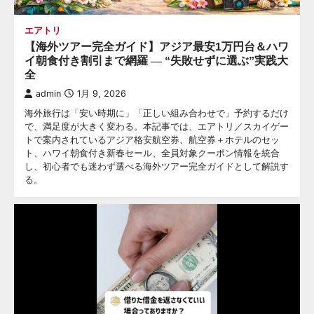
エアトリ
【海外ツアー完全ガイド】アジア最安1万円台＆ハワ
イ朝食付き割引まで網羅 ― “失敗せずに選ぶ”実践大
全
admin
1月 9, 2026
海外旅行は「安い時期に」「正しい組み合わせで」予約するだけ
で、満足度が大きく変わる。本記事では、エアトリ／スカイゲー
トで案内されているアジア格安航空券、航空券＋ホテルのセッ
ト、ハワイ朝食付き新春セール、全員対象クーポン情報を統合
し、初心者でも迷わず選べる海外ツアー完全ガイドとして解説す
る。