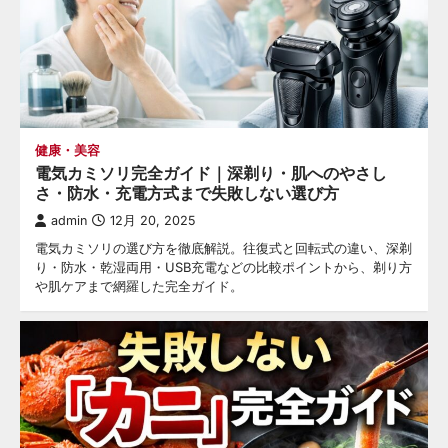
健康・美容
電気カミソリ完全ガイド｜深剃り・肌へのやさし
さ・防水・充電方式まで失敗しない選び方
admin
12月 20, 2025
電気カミソリの選び方を徹底解説。往復式と回転式の違い、深剃
り・防水・乾湿両用・USB充電などの比較ポイントから、剃り方
や肌ケアまで網羅した完全ガイド。