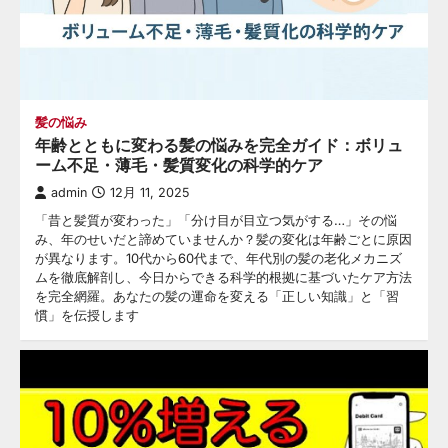
髪の悩み
年齢とともに変わる髪の悩みを完全ガイド：ボリュ
ーム不足・薄毛・髪質変化の科学的ケア
admin
12月 11, 2025
「昔と髪質が変わった」「分け目が目立つ気がする…」その悩
み、年のせいだと諦めていませんか？髪の変化は年齢ごとに原因
が異なります。10代から60代まで、年代別の髪の老化メカニズ
ムを徹底解剖し、今日からできる科学的根拠に基づいたケア方法
を完全網羅。あなたの髪の運命を変える「正しい知識」と「習
慣」を伝授します