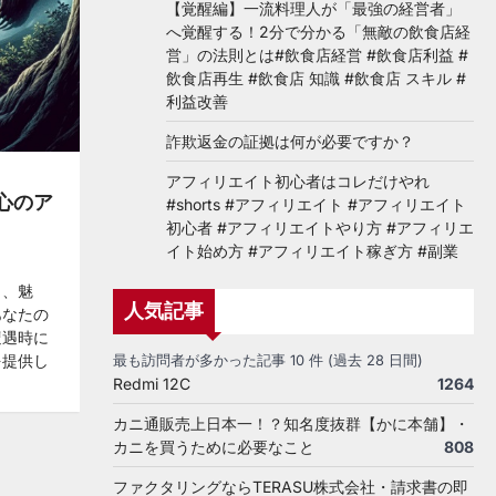
【覚醒編】一流料理人が「最強の経営者」
へ覚醒する！2分で分かる「無敵の飲食店経
営」の法則とは#飲食店経営 #飲食店利益 #
飲食店再生 #飲食店 知識 #飲食店 スキル #
利益改善
詐欺返金の証拠は何が必要ですか？
アフィリエイト初心者はコレだけやれ
心のア
#shorts #アフィリエイト #アフィリエイト
初心者 #アフィリエイトやり方 #アフィリエ
イト始め方 #アフィリエイト稼ぎ方 #副業
ト、魅
人気記事
あなたの
遭遇時に
を提供し
最も訪問者が多かった記事 10 件 (過去 28 日間)
Redmi 12C
1264
カニ通販売上日本一！？知名度抜群【かに本舗】・
カニを買うために必要なこと
808
ファクタリングならTERASU株式会社・請求書の即