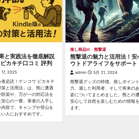
推し商品III
熊撃退
果と実践法を徹底解説
熊撃退の魅力と活用法！安
 ピカキチ口コミ 評判
ウトドアライフをサポート
 17, 2025
admin
5月 21, 2024
心者必読！ケンコウ ピカキチ
熊撃退グッズの特徴、推しポイン
対策と活用法」は、熊に遭遇
力、適した利用者、そして将来の
予防策や、万が一の対応法を
姿についてまとめました。熊との
た安心の一冊。筆者の入手し
安心して自然を楽しむための情報
い内容で、キャンプや登山を
ます。
たい人におすすめです。