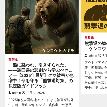
熊撃退
熊撃退の効
—ケンコウ
admin
7月
熊撃退
アウトドア初
「熊に襲われ、引きずられた」
著「熊撃退の
——羅臼岳の悲劇から学ぶべきこ
しないための
と—【2025年最新】クマ被害が急
丁寧に解説し
増中！命を守る「熊撃退対策」の
た信頼性の高
決定版ガイドブック
安全に楽しみ
admin
10月 4, 2025
2025年も全国各地でクマによる被害が続発
中。特に登山やキャンプ、農作業中の事故