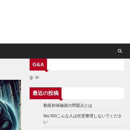
G&A
g:
a:
最近の投稿
動産担保融資の問題点とは
No.100こんな人は任意整理しないでくださ
い