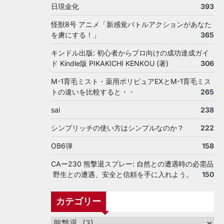
日現金化
393
怪獣8号 アニメ「新感覚バトルアクションがあなた
を虜にする！」
365
キンドル出版: 初心者からプロ向けの成功達成ガイ
ド Kindle版 PIKAKICHI KENKOU (著)
306
M-1育毛ミスト・薬用ポリピュアEXとM-1育毛ミス
トの違いを比較すると・・
265
sai
238
シンプリッチの使い方はシンプルなのか？
222
OB6弾
158
CAー230 熊撃退スプレー: 自然との遭遇時の必需品
野生との遭遇、安全と信頼を手に入れよう。
150
カテゴリー
カ