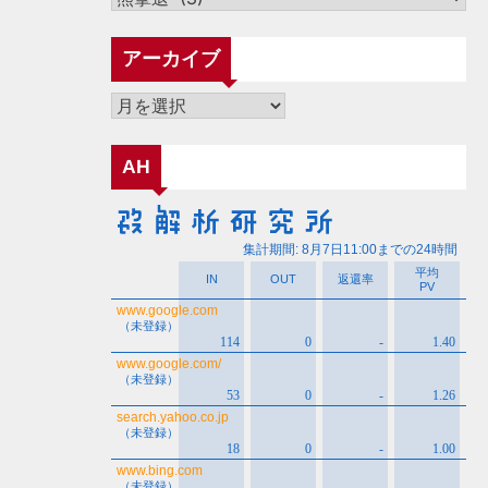
テ
ゴ
アーカイブ
リ
ー
ア
ー
カ
AH
イ
ブ