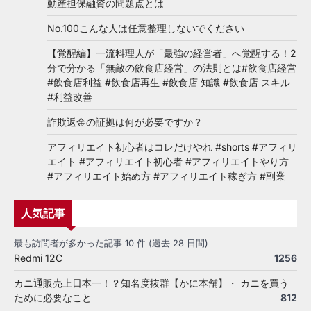
動産担保融資の問題点とは
No.100こんな人は任意整理しないでください
【覚醒編】一流料理人が「最強の経営者」へ覚醒する！2
分で分かる「無敵の飲食店経営」の法則とは#飲食店経営
#飲食店利益 #飲食店再生 #飲食店 知識 #飲食店 スキル
#利益改善
詐欺返金の証拠は何が必要ですか？
アフィリエイト初心者はコレだけやれ #shorts #アフィリ
エイト #アフィリエイト初心者 #アフィリエイトやり方
#アフィリエイト始め方 #アフィリエイト稼ぎ方 #副業
人気記事
最も訪問者が多かった記事 10 件 (過去 28 日間)
Redmi 12C
1256
カニ通販売上日本一！？知名度抜群【かに本舗】・ カニを買う
ために必要なこと
812