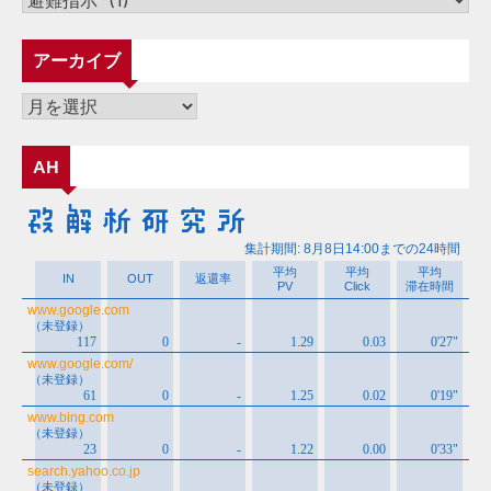
テ
ゴ
アーカイブ
リ
ー
ア
ー
カ
AH
イ
ブ