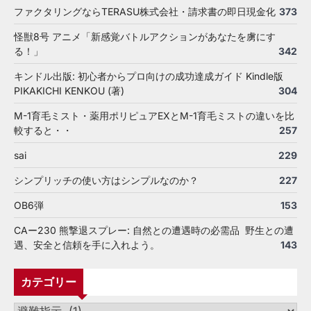
ファクタリングならTERASU株式会社・請求書の即日現金化
373
怪獣8号 アニメ「新感覚バトルアクションがあなたを虜にす
る！」
342
キンドル出版: 初心者からプロ向けの成功達成ガイド Kindle版
PIKAKICHI KENKOU (著)
304
M-1育毛ミスト・薬用ポリピュアEXとM-1育毛ミストの違いを比
較すると・・
257
sai
229
シンプリッチの使い方はシンプルなのか？
227
OB6弾
153
CAー230 熊撃退スプレー: 自然との遭遇時の必需品 野生との遭
遇、安全と信頼を手に入れよう。
143
カテゴリー
カ