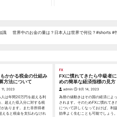
知識
世界中のお金の量は？日本人は世界で何位？#shorts #
FX
にもかかる税金の仕組み
FXに慣れてきたら中級者
算方法について
めの簡単な経済指標の見方
 11, 2023
admin
9月 14, 2023
る人は年間20万円を超える利
為替の値動きはその国の経済によ
合、超えた収入分に対する税
されます。そのためFXに慣れてき
要があります。また非所得者
について詳しくなっておけば、利
を超えると税金を支払わなけれ
効率よく生むことも可能でしょう