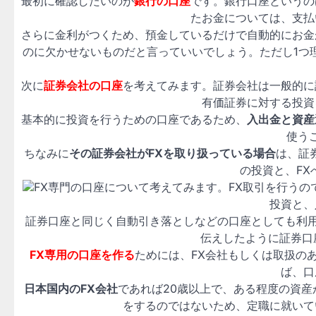
最初に確認したいのが
銀行の口座
です。銀行口座というの
たお金については、支払
さらに金利がつくため、預金しているだけで自動的にお金
のに欠かせないものだと言っていいでしょう。ただし1つ
次に
証券会社の口座
を考えてみます。証券会社は一般的に
有価証券に対する投資
基本的に投資を行うための口座であるため、
入出金と資産
使う
ちなみに
その証券会社がFXを取り扱っている場合
は、証
の投資と、FX
FX専門の口座について考えてみます。FX取引を行う
投資と、
証券口座と同じく自動引き落としなどの口座としても利
伝えしたように証券口
FX専用の口座を作る
ためには、FX会社もしくは取扱の
ば、口
日本国内のFX会社
であれば20歳以上で、ある程度の資
をするのではないため、定職に就いて