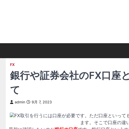
Skip
to
content
FX
銀行や証券会社のFX口座
て
admin
9月 7, 2023
FX取引を行うには口座が必要です。ただ口座といって
ます。そこで口座の違