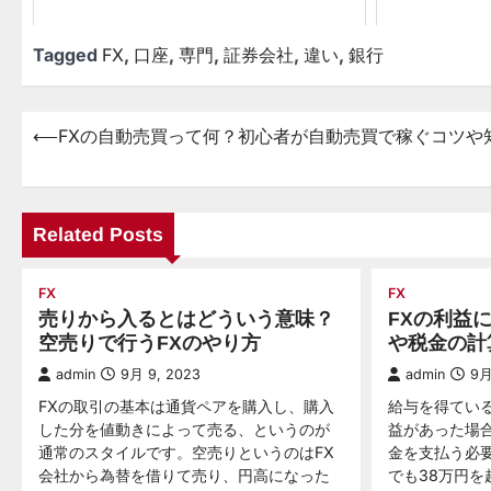
Tagged
FX
,
口座
,
専門
,
証券会社
,
違い
,
銀行
⟵
FXの自動売買って何？初心者が自動売買で稼ぐコツや
投
稿
ナ
Related Posts
ビ
ゲ
FX
FX
ー
売りから入るとはどういう意味？
FXの利益
シ
空売りで行うFXのやり方
や税金の計
ョ
admin
9月 9, 2023
admin
9月
FXの取引の基本は通貨ペアを購入し、購入
給与を得てい
ン
した分を値動きによって売る、というのが
益があった場
通常のスタイルです。空売りというのはFX
金を支払う必
会社から為替を借りて売り、円高になった
でも38万円