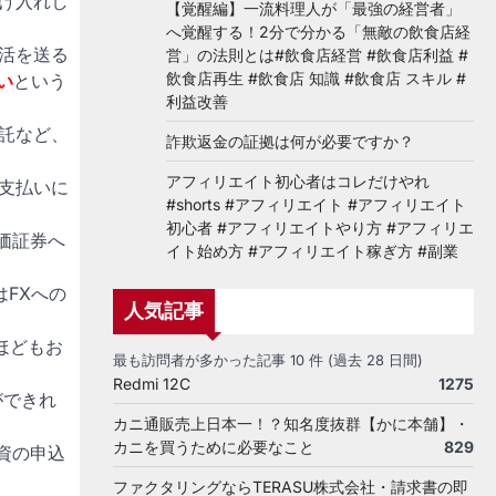
け入れし
【覚醒編】一流料理人が「最強の経営者」
へ覚醒する！2分で分かる「無敵の飲食店経
活を送る
営」の法則とは#飲食店経営 #飲食店利益 #
飲食店再生 #飲食店 知識 #飲食店 スキル #
い
という
利益改善
託など、
詐欺返金の証拠は何が必要ですか？
アフィリエイト初心者はコレだけやれ
支払いに
#shorts #アフィリエイト #アフィリエイト
初心者 #アフィリエイトやり方 #アフィリエ
価証券へ
イト始め方 #アフィリエイト稼ぎ方 #副業
FXへの
人気記事
ほどもお
最も訪問者が多かった記事 10 件 (過去 28 日間)
Redmi 12C
1275
ができれ
カニ通販売上日本一！？知名度抜群【かに本舗】・
カニを買うために必要なこと
829
資の申込
ファクタリングならTERASU株式会社・請求書の即