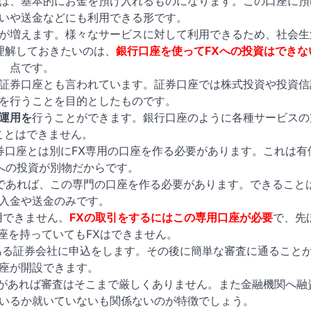
は、基本的にお金を預け入れるものになります。この口座に預
いや送金などにも利用できる形です。
が増えます。様々なサービスに対して利用できるため、社会生
理解しておきたいのは、
銀行口座を使ってFXへの投資はできな
点です。
証券口座とも言われています。証券口座では株式投資や投資信
を行うことを目的としたものです。
運用を
行うことができます。銀行口座のように各種サービスの
ことはできません。
券口座とは別にFX専用の口座を作る必要があります。これは有
への投資が別物だからです。
のであれば、この専門の口座を作る必要があります。できることは
入金や送金のみです。
用できません。
FXの取引をするにはこの専用口座が必要
で、先
座を持っていてもFXはできません。
ある証券会社に申込をします。その後に簡単な審査に通ること
座が開設できます。
産があれば審査はそこまで厳しくありません。また金融機関へ融
いるか就いていないも関係ないのが特徴でしょう。