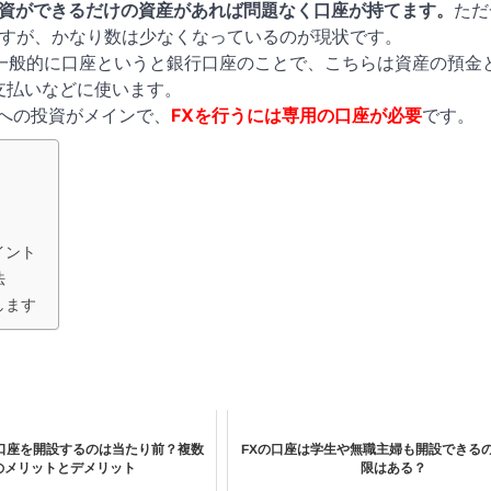
資ができるだけの資産があれば問題なく口座が持てます。
ただ
ですが、かなり数は少なくなっているのが現状です。
一般的に口座というと銀行口座のことで、こちらは資産の預金
支払いなどに使います。
への投資がメインで、
FXを行うには専用の口座が必要
です。
イント
法
します
口座を開設するのは当たり前？複数
FXの口座は学生や無職主婦も開設できる
のメリットとデメリット
限はある？