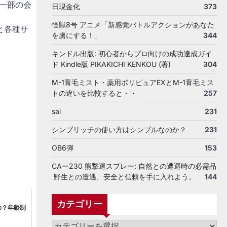
一部の会
日現金化
373
怪獣8号 アニメ「新感覚バトルアクションがあなた
と各種サ
を虜にする！」
344
キンドル出版: 初心者からプロ向けの成功達成ガイ
ド Kindle版 PIKAKICHI KENKOU (著)
304
M-1育毛ミスト・薬用ポリピュアEXとM-1育毛ミス
トの違いを比較すると・・
257
sai
231
シンプリッチの使い方はシンプルなのか？
231
OB6弾
153
CAー230 熊撃退スプレー: 自然との遭遇時の必需品
野生との遭遇、安全と信頼を手に入れよう。
144
カテゴリー
の？年齢制
カ