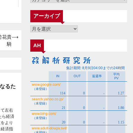
テ
ゴ
アーカイブ
リ
ー
ア
ー
竹花貴
⟶
カ
騎
AH
イ
ブ
になるた
って左右
たら経済
益をより
。経済指