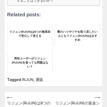
することはできるのか？
Related posts:
リジュン(RiJUN)は8つの無添加
髪のハリやツヤを取り戻したい
で安心して使える
人にもリジュン(RiJUN)はおす
すめ
男性ユーザーがリジュン
(RiJUN)を使っても問題はな
い？
Tagged
RiJUN
,
通販
⟵
⟶
投
リジュン(RiJUN)は8つの
リジュン(RiJUN)の返金シ
稿