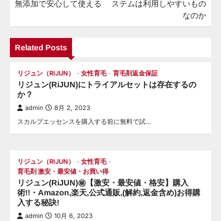
無添加で安心して使える
ステムは利用しやすいもの
ナ
なのか
ビ
ゲ
Related Posts
ー
シ
リジュン（RIJUN）
女性育毛
育毛剤返金保証
リジュン(RiJUN)にトライアルセットは存在するの
ョ
か？
ン
admin
8月 2, 2023
スカルプエッセンスを購入する前に無料で試…
リジュン（RIJUN）
女性育毛
育毛剤 激安・最安値・お買い得
リジュン(RiJUN)㊙【激安・最安値・格安】購入
術!!・Amazon,楽天,公式通販,(解約,返金含め)お得購
入する秘訣!
admin
10月 6, 2023