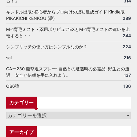
る！」
314
キンドル出版: 初心者からプロ向けの成功達成ガイド Kindle版
PIKAKICHI KENKOU (著)
289
M-1育毛ミスト・薬用ポリピュアEXとM-1育毛ミストの違いを比
較すると・・
244
シンプリッチの使い方はシンプルなのか？
224
sai
216
CAー230 熊撃退スプレー: 自然との遭遇時の必需品 野生との遭
遇、安全と信頼を手に入れよう。
137
OB6弾
136
カテゴリー
カ
テ
ゴ
アーカイブ
リ