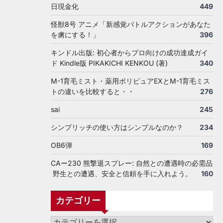
日現金化
449
怪獣8号 アニメ「新感覚バトルアクションがあなた
を虜にする！」
396
キンドル出版: 初心者からプロ向けの成功達成ガイ
ド Kindle版 PIKAKICHI KENKOU (著)
340
M-1育毛ミスト・薬用ポリピュアEXとM-1育毛ミス
トの違いを比較すると・・
276
sai
245
シンプリッチの使い方はシンプルなのか？
234
OB6弾
169
CAー230 熊撃退スプレー: 自然との遭遇時の必需品
野生との遭遇、安全と信頼を手に入れよう。
160
カテゴリー
カ