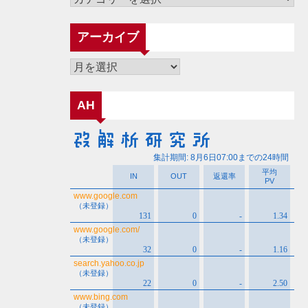
テ
ゴ
アーカイブ
リ
ー
ア
ー
カ
AH
イ
ブ