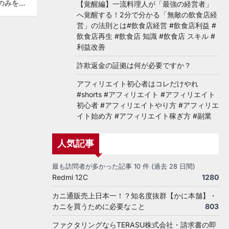
のみを…
【覚醒編】一流料理人が「最強の経営者」
へ覚醒する！2分で分かる「無敵の飲食店経
営」の法則とは#飲食店経営 #飲食店利益 #
飲食店再生 #飲食店 知識 #飲食店 スキル #
利益改善
詐欺返金の証拠は何が必要ですか？
アフィリエイト初心者はコレだけやれ
#shorts #アフィリエイト #アフィリエイト
初心者 #アフィリエイトやり方 #アフィリエ
イト始め方 #アフィリエイト稼ぎ方 #副業
人気記事
最も訪問者が多かった記事 10 件 (過去 28 日間)
Redmi 12C
1280
カニ通販売上日本一！？知名度抜群【かに本舗】・
カニを買うために必要なこと
803
ファクタリングならTERASU株式会社・請求書の即