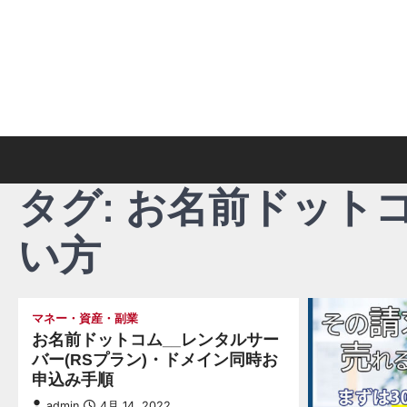
Skip
to
content
タグ:
お名前ドットコ
い方
マネー・資産・副業
お名前ドットコム__レンタルサー
バー(RSプラン)・ドメイン同時お
申込み手順
admin
4月 14, 2022