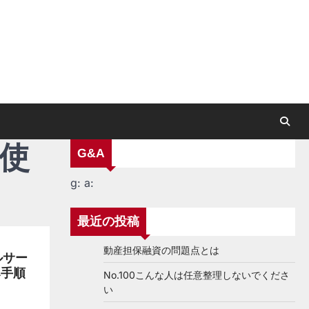
 使
G&A
g:
a:
最近の投稿
動産担保融資の問題点とは
ルサー
み手順
No.100こんな人は任意整理しないでくださ
い