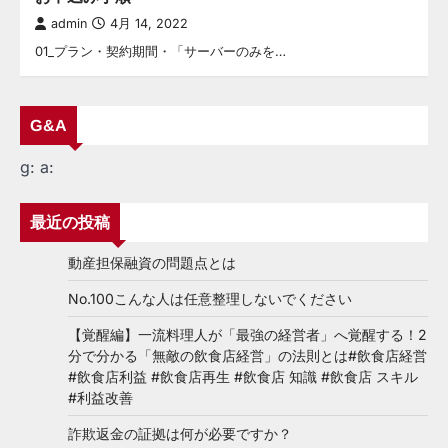
admin
4月 14, 2022
01_プラン・契約期間・「サーバーのみを…
G&A
g:
a:
最近の投稿
動産担保融資の問題点とは
No.100こんな人は任意整理しないでください
【覚醒編】一流料理人が「最強の経営者」へ覚醒する！2
分で分かる「無敵の飲食店経営」の法則とは#飲食店経営
#飲食店利益 #飲食店再生 #飲食店 知識 #飲食店 スキル
#利益改善
詐欺返金の証拠は何が必要ですか？