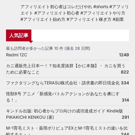
アフィリエイト初心者はコレだけやれ #shorts #アフィリ
エイト #アフィリエイト初心者 #アフィリエイトやり方
#アフィリエイト始め方 #アフィリエイト稼ぎ方 #副業
人気記事
最も訪問者が多かった記事 10 件 (過去 28 日間)
Redmi 12C
1249
カニ通販売上日本一！？知名度抜群【かに本舗】・ カニを買う
ために必要なこと
822
ファクタリングならTERASU株式会社・請求書の即日現金化
334
怪獣8号 アニメ「新感覚バトルアクションがあなたを虜にす
る！」
314
キンドル出版: 初心者からプロ向けの成功達成ガイド Kindle版
PIKAKICHI KENKOU (著)
291
M-1育毛ミスト・薬用ポリピュアEXとM-1育毛ミストの違いを比
較すると・・
244