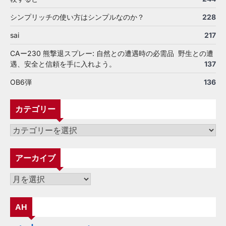
シンプリッチの使い方はシンプルなのか？
228
sai
217
CAー230 熊撃退スプレー: 自然との遭遇時の必需品 野生との遭
遇、安全と信頼を手に入れよう。
137
OB6弾
136
カテゴリー
カ
テ
ゴ
アーカイブ
リ
ー
ア
ー
カ
AH
イ