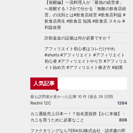
【覚醒編】一流料理人が「最強の経営者」
へ覚醒する！2分で分かる「無敵の飲食店経
営」の法則とは#飲食店経営 #飲食店利益 #
飲食店再生 #飲食店 知識 #飲食店 スキル #
利益改善
詐欺返金の証拠は何が必要ですか？
アフィリエイト初心者はコレだけやれ
#shorts #アフィリエイト #アフィリエイト
初心者 #アフィリエイトやり方 #アフィリエ
イト始め方 #アフィリエイト稼ぎ方 #副業
人気記事
最も訪問者が多かった記事 10 件 (過去 28 日間)
Redmi 12C
1264
カニ通販売上日本一！？知名度抜群【かに本舗】・
カニを買うために必要なこと
808
ファクタリングならTERASU株式会社・請求書の即