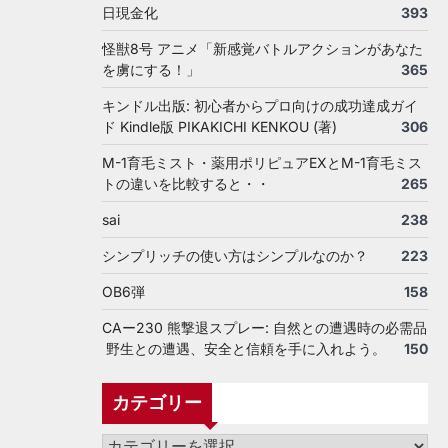
日現金化
393
怪獣8号 アニメ「新感覚バトルアクションがあなた
を虜にする！」
365
キンドル出版: 初心者からプロ向けの成功達成ガイ
ド Kindle版 PIKAKICHI KENKOU (著)
306
M-1育毛ミスト・薬用ポリピュアEXとM-1育毛ミス
トの違いを比較すると・・
265
sai
238
シンプリッチの使い方はシンプルなのか？
223
OB6弾
158
CAー230 熊撃退スプレー: 自然との遭遇時の必需品
野生との遭遇、安全と信頼を手に入れよう。
150
カテゴリー
カ