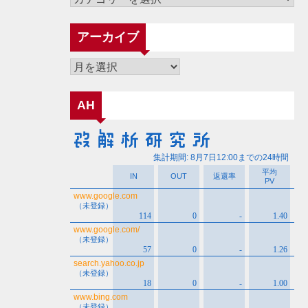
テ
ゴ
アーカイブ
リ
ー
ア
ー
カ
AH
イ
ブ