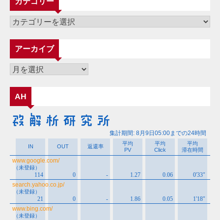
カテゴリー
カ
テ
ゴ
アーカイブ
リ
ー
ア
ー
カ
AH
イ
ブ