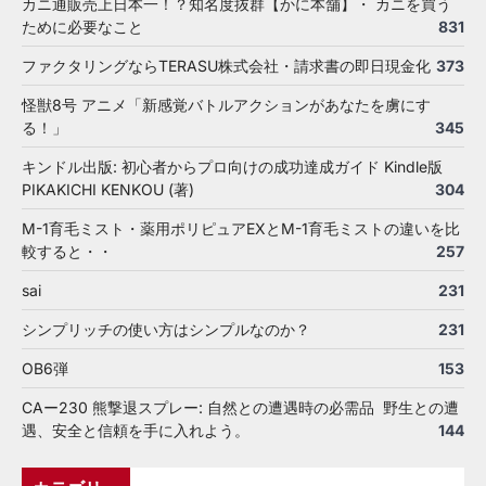
カニ通販売上日本一！？知名度抜群【かに本舗】・ カニを買う
ために必要なこと
831
ファクタリングならTERASU株式会社・請求書の即日現金化
373
怪獣8号 アニメ「新感覚バトルアクションがあなたを虜にす
る！」
345
キンドル出版: 初心者からプロ向けの成功達成ガイド Kindle版
PIKAKICHI KENKOU (著)
304
M-1育毛ミスト・薬用ポリピュアEXとM-1育毛ミストの違いを比
較すると・・
257
sai
231
シンプリッチの使い方はシンプルなのか？
231
OB6弾
153
CAー230 熊撃退スプレー: 自然との遭遇時の必需品 野生との遭
遇、安全と信頼を手に入れよう。
144