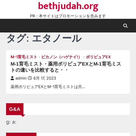
bethjudah.org
Skip
to
PR：本サイトはプロモーションを含みます
content
タグ:
エタノール
M-1育毛ミスト
ピカノン（ハゲナイ!）
ポリピュアEX
M-1育毛ミスト・薬用ポリピュアEXとM-1育毛ミス
トの違いを比較すると・・
admin
6月 17, 2023
薬用ポリピュアEXとM-1育毛ミストは共…
G&A
g:
a: