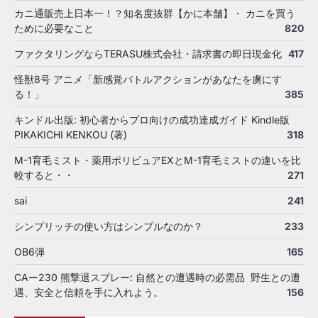
カニ通販売上日本一！？知名度抜群【かに本舗】・ カニを買う
ために必要なこと
820
ファクタリングならTERASU株式会社・請求書の即日現金化
417
怪獣8号 アニメ「新感覚バトルアクションがあなたを虜にす
る！」
385
キンドル出版: 初心者からプロ向けの成功達成ガイド Kindle版
PIKAKICHI KENKOU (著)
318
M-1育毛ミスト・薬用ポリピュアEXとM-1育毛ミストの違いを比
較すると・・
271
sai
241
シンプリッチの使い方はシンプルなのか？
233
OB6弾
165
CAー230 熊撃退スプレー: 自然との遭遇時の必需品 野生との遭
遇、安全と信頼を手に入れよう。
156