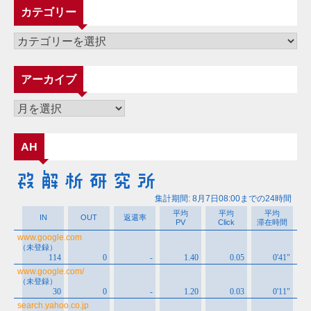
カテゴリー
カ
テ
ゴ
アーカイブ
リ
ー
ア
ー
カ
AH
イ
ブ