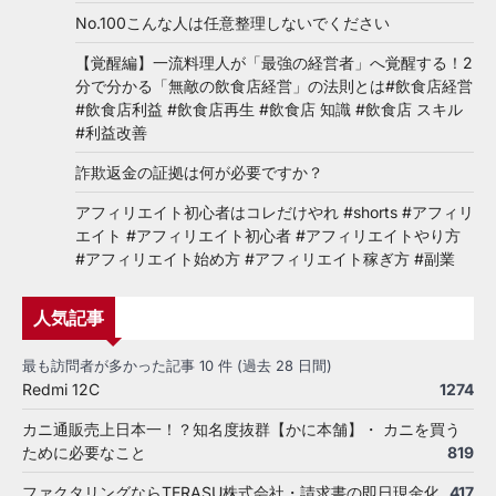
No.100こんな人は任意整理しないでください
【覚醒編】一流料理人が「最強の経営者」へ覚醒する！2
分で分かる「無敵の飲食店経営」の法則とは#飲食店経営
#飲食店利益 #飲食店再生 #飲食店 知識 #飲食店 スキル
#利益改善
詐欺返金の証拠は何が必要ですか？
アフィリエイト初心者はコレだけやれ #shorts #アフィリ
エイト #アフィリエイト初心者 #アフィリエイトやり方
#アフィリエイト始め方 #アフィリエイト稼ぎ方 #副業
人気記事
最も訪問者が多かった記事 10 件 (過去 28 日間)
Redmi 12C
1274
カニ通販売上日本一！？知名度抜群【かに本舗】・ カニを買う
ために必要なこと
819
ファクタリングならTERASU株式会社・請求書の即日現金化
417