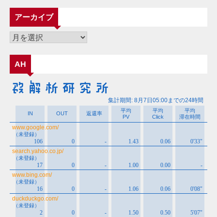
テ
ゴ
アーカイブ
リ
ー
ア
ー
カ
AH
イ
ブ