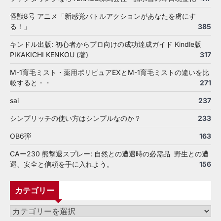
怪獣8号 アニメ「新感覚バトルアクションがあなたを虜にす
る！」
385
キンドル出版: 初心者からプロ向けの成功達成ガイド Kindle版
PIKAKICHI KENKOU (著)
317
M-1育毛ミスト・薬用ポリピュアEXとM-1育毛ミストの違いを比
較すると・・
271
sai
237
シンプリッチの使い方はシンプルなのか？
233
OB6弾
163
CAー230 熊撃退スプレー: 自然との遭遇時の必需品 野生との遭
遇、安全と信頼を手に入れよう。
156
カテゴリー
カ