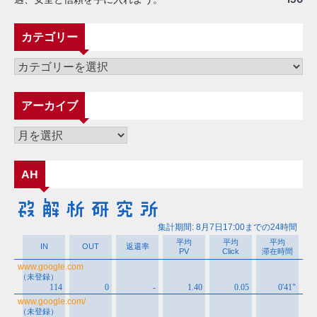
カテゴリー
カ
テ
ゴ
アーカイブ
リ
ー
ア
ー
カ
AH
イ
ブ