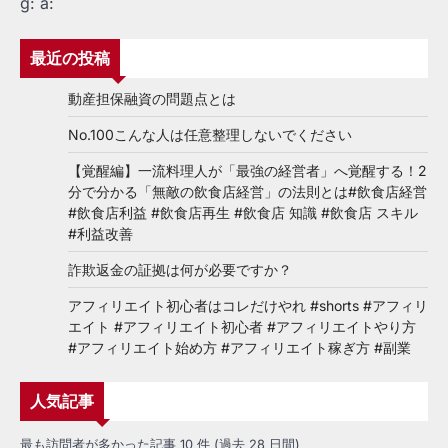
g:
a:
ゲ
ー
最近の投稿
シ
動産担保融資の問題点とは
ョ
No.100こんな人は任意整理しないでください
ン
【覚醒編】一流料理人が「最強の経営者」へ覚醒する！2
分で分かる「無敵の飲食店経営」の法則とは#飲食店経営
#飲食店利益 #飲食店再生 #飲食店 知識 #飲食店 スキル
#利益改善
詐欺返金の証拠は何が必要ですか？
アフィリエイト初心者はコレだけやれ #shorts #アフィリ
エイト #アフィリエイト初心者 #アフィリエイトやり方
#アフィリエイト始め方 #アフィリエイト稼ぎ方 #副業
人気記事
最も訪問者が多かった記事 10 件 (過去 28 日間)