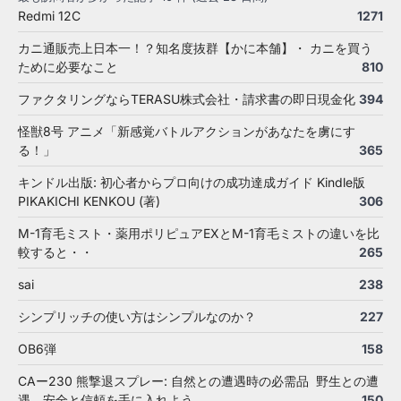
Redmi 12C
1271
カニ通販売上日本一！？知名度抜群【かに本舗】・ カニを買う
ために必要なこと
810
ファクタリングならTERASU株式会社・請求書の即日現金化
394
怪獣8号 アニメ「新感覚バトルアクションがあなたを虜にす
る！」
365
キンドル出版: 初心者からプロ向けの成功達成ガイド Kindle版
PIKAKICHI KENKOU (著)
306
M-1育毛ミスト・薬用ポリピュアEXとM-1育毛ミストの違いを比
較すると・・
265
sai
238
シンプリッチの使い方はシンプルなのか？
227
OB6弾
158
CAー230 熊撃退スプレー: 自然との遭遇時の必需品 野生との遭
遇、安全と信頼を手に入れよう。
150