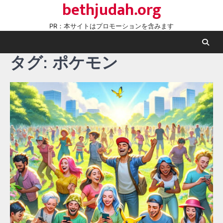
bethjudah.org
Skip
to
PR：本サイトはプロモーションを含みます
content
タグ:
ポケモン