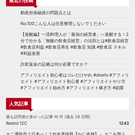
最近の投稿
動産担保融資の問題点とは
No.100こんな人は任意整理しないでください
【覚醒編】一流料理人が「最強の経営者」へ覚醒する！2
分で分かる「無敵の飲食店経営」の法則とは#飲食店経営
#飲食店利益 #飲食店再生 #飲食店 知識 #飲食店 スキル
#利益改善
詐欺返金の証拠は何が必要ですか？
アフィリエイト初心者はコレだけやれ #shorts #アフィリ
エイト #アフィリエイト初心者 #アフィリエイトやり方
#アフィリエイト始め方 #アフィリエイト稼ぎ方 #副業
人気記事
最も訪問者が多かった記事 10 件 (過去 28 日間)
Redmi 12C
1243
カニ通販売上日本一！？知名度抜群【かに本舗】・ カニを買う