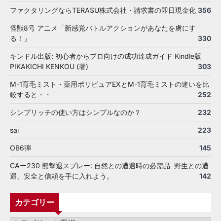
ファクタリングならTERASU株式会社・請求書の即日現金化
356
怪獣8号 アニメ「新感覚バトルアクションがあなたを虜にす
る！」
330
キンドル出版: 初心者からプロ向けの成功達成ガイド Kindle版
PIKAKICHI KENKOU (著)
303
M-1育毛ミスト・薬用ポリピュアEXとM-1育毛ミストの違いを比
較すると・・
252
シンプリッチの使い方はシンプルなのか？
232
sai
223
OB6弾
145
CAー230 熊撃退スプレー: 自然との遭遇時の必需品 野生との遭
遇、安全と信頼を手に入れよう。
142
カテゴリー