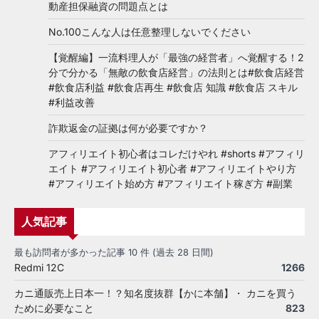
動産担保融資の問題点とは
No.100こんな人は任意整理しないでください
【覚醒編】一流料理人が「最強の経営者」へ覚醒する！2
分で分かる「無敵の飲食店経営」の法則とは#飲食店経営
#飲食店利益 #飲食店再生 #飲食店 知識 #飲食店 スキル
#利益改善
詐欺返金の証拠は何が必要ですか？
アフィリエイト初心者はコレだけやれ #shorts #アフィリ
エイト #アフィリエイト初心者 #アフィリエイトやり方
#アフィリエイト始め方 #アフィリエイト稼ぎ方 #副業
人気記事
最も訪問者が多かった記事 10 件 (過去 28 日間)
Redmi 12C
1266
カニ通販売上日本一！？知名度抜群【かに本舗】・ カニを買う
ために必要なこと
823