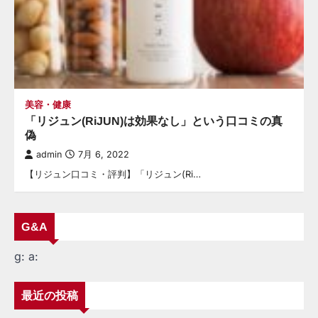
美容・健康
「リジュン(RiJUN)は効果なし」という口コミの真
偽
admin
7月 6, 2022
【リジュン口コミ・評判】「リジュン(Ri…
G&A
g:
a:
最近の投稿