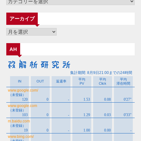
カ
テ
ゴ
アーカイブ
リ
ー
ア
ー
カ
AH
イ
ブ