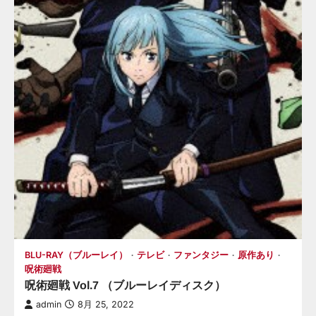
BLU-RAY（ブルーレイ）
テレビ
ファンタジー
原作あり
呪術廻戦
呪術廻戦 Vol.7 （ブルーレイディスク）
admin
8月 25, 2022