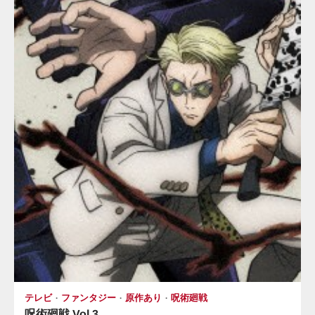
テレビ
ファンタジー
原作あり
呪術廻戦
呪術廻戦 Vol.3