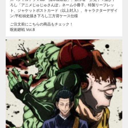
ろし「アニメじゅじゅさんぽ」ネーム小冊子、特製リーフレッ
ト、ジャケットポストカード（以上封入）、キャラクターデザイ
ン:平松禎史描き下ろし三方背ケース仕様
ご注文前にこちらの商品もチェック！
呪術廻戦 Vol.8