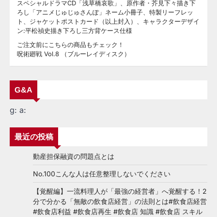
スペシャルドラマCD「浅草橋哀歌」、原作者・芥見下々描き下
ろし「アニメじゅじゅさんぽ」ネーム小冊子、特製リーフレッ
ト、ジャケットポストカード（以上封入）、キャラクターデザイ
ン:平松禎史描き下ろし三方背ケース仕様
ご注文前にこちらの商品もチェック！
呪術廻戦 Vol.8 （ブルーレイディスク）
G&A
g:
a:
最近の投稿
動産担保融資の問題点とは
No.100こんな人は任意整理しないでください
【覚醒編】一流料理人が「最強の経営者」へ覚醒する！2
分で分かる「無敵の飲食店経営」の法則とは#飲食店経営
#飲食店利益 #飲食店再生 #飲食店 知識 #飲食店 スキル