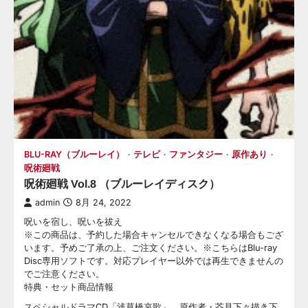
BLU-RAY（ブルーレイ）
テレビ
ファンタジー
原作あり
呪術廻戦
呪術廻戦 Vol.8 （ブルーレイディスク）
admin
8月 24, 2022
呪いを宿し、呪いを祓え
※この商品は、予約した場合キャンセルできなくなる場合もござ
います。予めご了承の上、ご注文ください。※こちらはBlu-ray
Disc専用ソフトです。対応プレイヤー以外では再生できませんの
でご注意ください。
特典・セット商品情報
スペシャルドラマCD「浅草橋哀歌」、原作者・芥見下々描き下