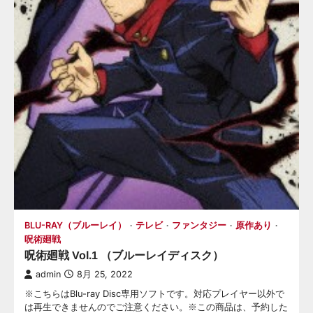
BLU-RAY（ブルーレイ）
テレビ
ファンタジー
原作あり
呪術廻戦
呪術廻戦 Vol.1 （ブルーレイディスク）
admin
8月 25, 2022
※こちらはBlu-ray Disc専用ソフトです。対応プレイヤー以外で
は再生できませんのでご注意ください。※この商品は、予約した