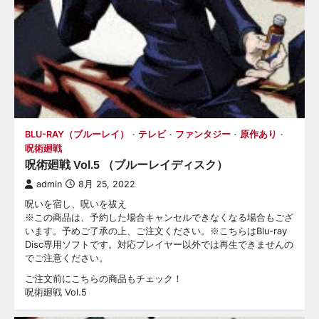
BLU-RAY（ブルーレイ）
テレビ
ファンタジー
原作あり
呪術廻戦
呪術廻戦 Vol.5 （ブルーレイディスク）
admin
8月 25, 2022
呪いを宿し、呪いを祓え
※この商品は、予約した場合キャンセルできなくなる場合もござ
います。予めご了承の上、ご注文ください。※こちらはBlu-ray
Disc専用ソフトです。対応プレイヤー以外では再生できませんの
でご注意ください。
ご注文前にこちらの商品もチェック！
呪術廻戦 Vol.5