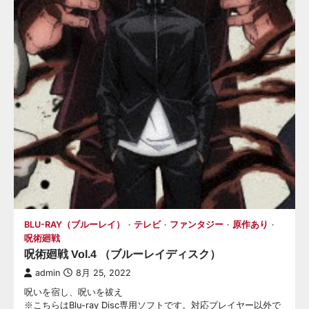
BLU-RAY（ブルーレイ）
テレビ
ファンタジー
原作あり
呪術廻戦
呪術廻戦 Vol.4 （ブルーレイディスク）
admin
8月 25, 2022
呪いを宿し、呪いを祓え
※こちらはBlu-ray Disc専用ソフトです。対応プレイヤー以外で