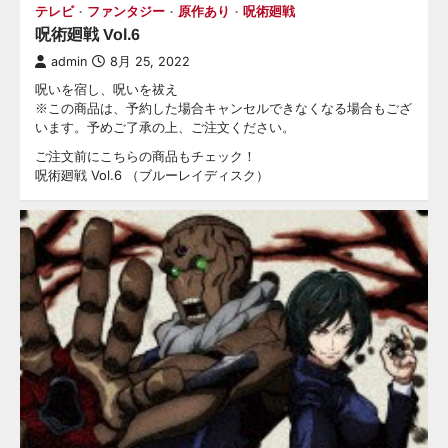
テレビ
ファンタジー
原作あり
呪術廻戦
呪術廻戦 Vol.6
admin
8月 25, 2022
呪いを宿し、呪いを祓え
※この商品は、予約した場合キャンセルできなくなる場合もござ
います。予めご了承の上、ご注文ください。
ご注文前にこちらの商品もチェック！
呪術廻戦 Vol.6 （ブルーレイディスク）