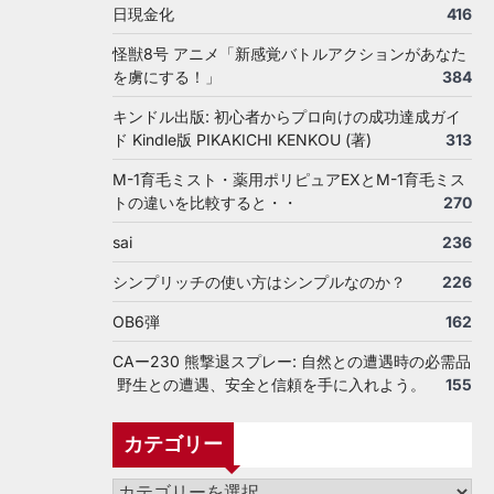
日現金化
416
怪獣8号 アニメ「新感覚バトルアクションがあなた
を虜にする！」
384
キンドル出版: 初心者からプロ向けの成功達成ガイ
ド Kindle版 PIKAKICHI KENKOU (著)
313
M-1育毛ミスト・薬用ポリピュアEXとM-1育毛ミス
トの違いを比較すると・・
270
sai
236
シンプリッチの使い方はシンプルなのか？
226
OB6弾
162
CAー230 熊撃退スプレー: 自然との遭遇時の必需品
野生との遭遇、安全と信頼を手に入れよう。
155
カテゴリー
カ