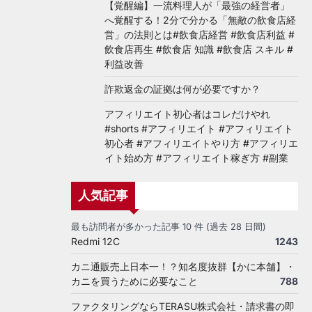
【覚醒編】一流料理人が「最強の経営者」
へ覚醒する！2分で分かる「無敵の飲食店経
営」の法則とは#飲食店経営 #飲食店利益 #
飲食店再生 #飲食店 知識 #飲食店 スキル #
利益改善
詐欺返金の証拠は何が必要ですか？
アフィリエイト初心者はコレだけやれ
#shorts #アフィリエイト #アフィリエイト
初心者 #アフィリエイトやり方 #アフィリエ
イト始め方 #アフィリエイト稼ぎ方 #副業
人気記事
最も訪問者が多かった記事 10 件 (過去 28 日間)
Redmi 12C
1243
カニ通販売上日本一！？知名度抜群【かに本舗】・
カニを買うために必要なこと
788
ファクタリングならTERASU株式会社・請求書の即