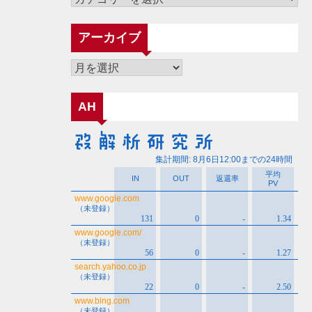
テ
ゴ
アーカイブ
リ
ー
ア
ー
カ
AH
イ
ブ