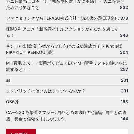
カニ通販売上日本一！？知名度抜群【かに本舗】・ カニを買う
ために必要なこと
832
ファクタリングならTERASU株式会社・請求書の即日現金化
373
怪獣8号 アニメ「新感覚バトルアクションがあなたを虜にす
る！」
346
キンドル出版: 初心者からプロ向けの成功達成ガイド Kindle版
PIKAKICHI KENKOU (著)
304
M-1育毛ミスト・薬用ポリピュアEXとM-1育毛ミストの違いを比
較すると・・
257
sai
231
シンプリッチの使い方はシンプルなのか？
231
OB6弾
153
CAー230 熊撃退スプレー: 自然との遭遇時の必需品 野生との遭
遇、安全と信頼を手に入れよう。
144