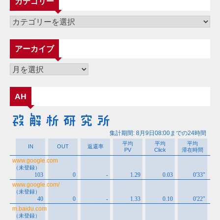
カテゴリー
カ
テ
ゴ
アーカイブ
リ
ー
ア
ー
カ
AH
イ
ブ