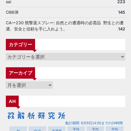
sai
223
OB6弾
145
CAー230 熊撃退スプレー: 自然との遭遇時の必需品 野生との遭
遇、安全と信頼を手に入れよう。
142
カテゴリー
カ
テ
ゴ
アーカイブ
リ
ー
ア
ー
カ
AH
イ
ブ