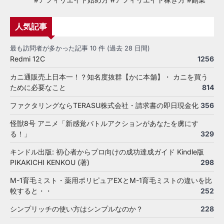
人気記事
最も訪問者が多かった記事 10 件 (過去 28 日間)
Redmi 12C
1256
カニ通販売上日本一！？知名度抜群【かに本舗】・ カニを買う
ために必要なこと
814
ファクタリングならTERASU株式会社・請求書の即日現金化
356
怪獣8号 アニメ「新感覚バトルアクションがあなたを虜にす
る！」
329
キンドル出版: 初心者からプロ向けの成功達成ガイド Kindle版
PIKAKICHI KENKOU (著)
298
M-1育毛ミスト・薬用ポリピュアEXとM-1育毛ミストの違いを比
較すると・・
252
シンプリッチの使い方はシンプルなのか？
228