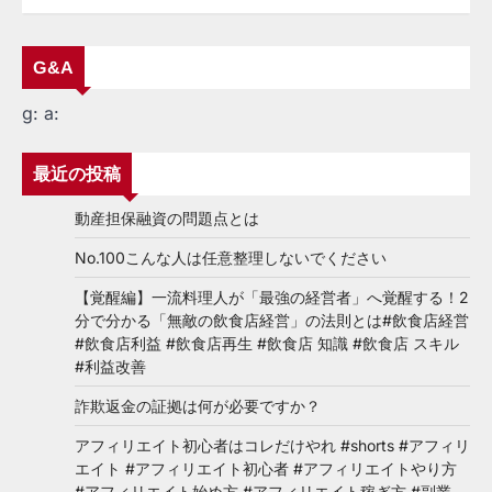
G&A
g:
a:
最近の投稿
動産担保融資の問題点とは
No.100こんな人は任意整理しないでください
【覚醒編】一流料理人が「最強の経営者」へ覚醒する！2
分で分かる「無敵の飲食店経営」の法則とは#飲食店経営
#飲食店利益 #飲食店再生 #飲食店 知識 #飲食店 スキル
#利益改善
詐欺返金の証拠は何が必要ですか？
アフィリエイト初心者はコレだけやれ #shorts #アフィリ
エイト #アフィリエイト初心者 #アフィリエイトやり方
#アフィリエイト始め方 #アフィリエイト稼ぎ方 #副業