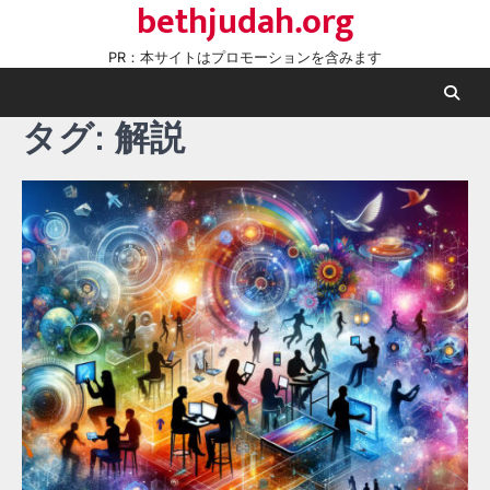
bethjudah.org
Skip
to
PR：本サイトはプロモーションを含みます
content
タグ:
解説