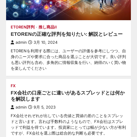
ETOREN評判
推し商品II
ETORENの正確な評判を知りたい: 解説とレビュー
admin
3月 10, 2024
ETORENを利用する際には、ユーザーの評価を参考にしつつ、自
身のニーズや要求に合った商品を選ぶことが大切です。良い評判
も悪い評判も含め、多角的に情報収集を行い、納得のいく買い物
を楽しんでください
FX
FX会社の口座ごとに違いがあるスプレッドとは何か
を解説します
admin
9月 5, 2023
FX会社それぞれが出している売値と買値の差のことをスプレッ
ドと言います。言わば手数料のようなもので、FX会社はスプレ
ッドで利益を得ています。投資家にとっては幅が少ない方が有利
ですが、FX会社を選ぶ際は総合的な判断も必要です。