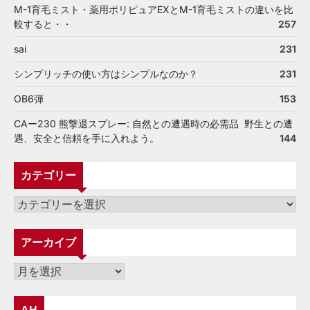
M-1育毛ミスト・薬用ポリピュアEXとM-1育毛ミストの違いを比
較すると・・
257
sai
231
シンプリッチの使い方はシンプルなのか？
231
OB6弾
153
CAー230 熊撃退スプレー: 自然との遭遇時の必需品 野生との遭
遇、安全と信頼を手に入れよう。
144
カテゴリー
カ
テ
ゴ
アーカイブ
リ
ー
ア
ー
カ
AH