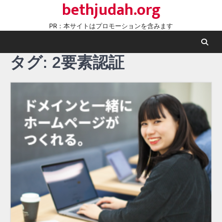
bethjudah.org
Skip
to
PR：本サイトはプロモーションを含みます
content
タグ:
2要素認証