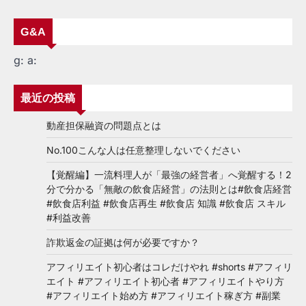
G&A
g:
a:
最近の投稿
動産担保融資の問題点とは
No.100こんな人は任意整理しないでください
【覚醒編】一流料理人が「最強の経営者」へ覚醒する！2
分で分かる「無敵の飲食店経営」の法則とは#飲食店経営
#飲食店利益 #飲食店再生 #飲食店 知識 #飲食店 スキル
#利益改善
詐欺返金の証拠は何が必要ですか？
アフィリエイト初心者はコレだけやれ #shorts #アフィリ
エイト #アフィリエイト初心者 #アフィリエイトやり方
#アフィリエイト始め方 #アフィリエイト稼ぎ方 #副業