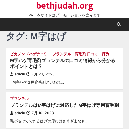
bethjudah.org
Skip
to
PR：本サイトはプロモーションを含みます
content
タグ:
M字はげ
ピカノン（ハゲナイ!）
プランテル
育毛剤 口コミ・評判
M字ハゲ育毛剤プランテルの口コミ情報から分かる
ポイントとは？
admin
7月 23, 2023
M字ハゲ専用育毛剤といわれ…
プランテル
プランテルはM字はげに対応したM字はげ専用育毛剤
admin
7月 16, 2023
毛が抜けてできるはげの形にはさまざまなも…