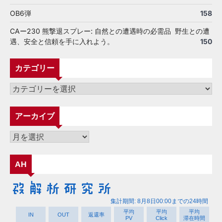
OB6弾
158
CAー230 熊撃退スプレー: 自然との遭遇時の必需品 野生との遭
遇、安全と信頼を手に入れよう。
150
カテゴリー
カ
テ
ゴ
アーカイブ
リ
ー
ア
ー
カ
AH
イ
ブ