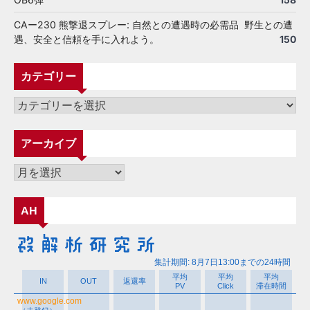
CAー230 熊撃退スプレー: 自然との遭遇時の必需品 野生との遭
遇、安全と信頼を手に入れよう。
150
カテゴリー
カ
テ
ゴ
アーカイブ
リ
ー
ア
ー
カ
AH
イ
ブ