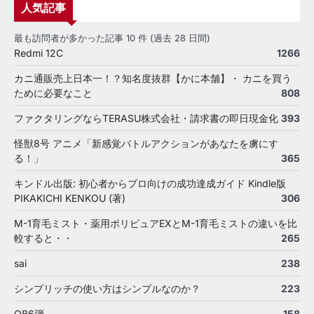
人気記事
最も訪問者が多かった記事 10 件 (過去 28 日間)
Redmi 12C
1266
カニ通販売上日本一！？知名度抜群【かに本舗】・ カニを買う
ために必要なこと
808
ファクタリングならTERASU株式会社・請求書の即日現金化
393
怪獣8号 アニメ「新感覚バトルアクションがあなたを虜にす
る！」
365
キンドル出版: 初心者からプロ向けの成功達成ガイド Kindle版
PIKAKICHI KENKOU (著)
306
M-1育毛ミスト・薬用ポリピュアEXとM-1育毛ミストの違いを比
較すると・・
265
sai
238
シンプリッチの使い方はシンプルなのか？
223
OB6弾
158