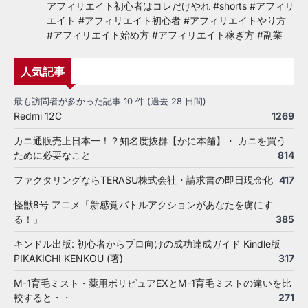
アフィリエイト初心者はコレだけやれ #shorts #アフィリ
エイト #アフィリエイト初心者 #アフィリエイトやり方
#アフィリエイト始め方 #アフィリエイト稼ぎ方 #副業
人気記事
最も訪問者が多かった記事 10 件 (過去 28 日間)
Redmi 12C
1269
カニ通販売上日本一！？知名度抜群【かに本舗】・ カニを買う
ために必要なこと
814
ファクタリングならTERASU株式会社・請求書の即日現金化
417
怪獣8号 アニメ「新感覚バトルアクションがあなたを虜にす
る！」
385
キンドル出版: 初心者からプロ向けの成功達成ガイド Kindle版
PIKAKICHI KENKOU (著)
317
M-1育毛ミスト・薬用ポリピュアEXとM-1育毛ミストの違いを比
較すると・・
271