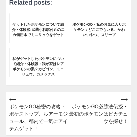
Related posts:
ゲットしたポケモンについて紹
ポケモンGO・私のお気に入りポ
介・体験談:武蔵小杉駅付近のニ
ケモン：どこにでもいる、かわ
カ領用水でミニリュウをゲット
いいやつ、スリープ
私がゲットしたポケモンについ
て紹介・体験談：我が家はレア
ポケモンの巣？カビゴン、ミニ
リュウ、カメックス
⟵
⟶
投
ポケモンGO秘密の攻略・
ポケモンGO必勝法伝授・
稿
ポケストップ、ルアーモジ
最初のポケモンはピカチュ
ナ
ュール、都内で一気にアイ
ウを探せ！
ビ
テムゲット！