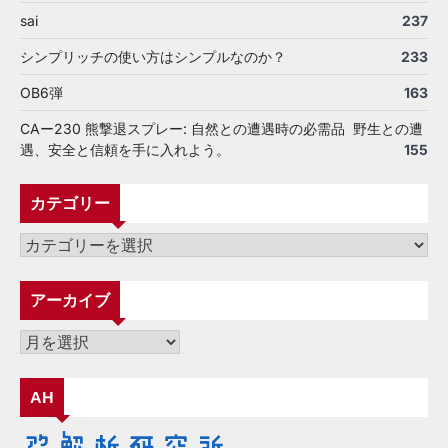
sai
237
シンプリッチの使い方はシンプルなのか？
233
OB6弾
163
CAー230 熊撃退スプレー: 自然との遭遇時の必需品 野生との遭
遇、安全と信頼を手に入れよう。
155
カテゴリー
カ
テ
ゴ
アーカイブ
リ
ー
ア
ー
カ
AH
イ
ブ