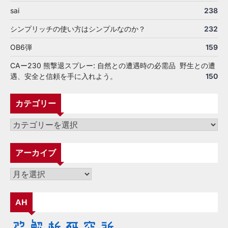
sai
238
シンプリッチの使い方はシンプルなのか？
232
OB6弾
159
CAー230 熊撃退スプレー: 自然との遭遇時の必需品 野生との遭
遇、安全と信頼を手に入れよう。
150
カテゴリー
カ
テ
ゴ
アーカイブ
リ
ー
ア
ー
カ
AH
イ
ブ