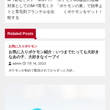
稿
対策としてのM-1育毛ミス
「ポケモンの巣」で効率よ
ナ
トと育毛剤プランテルを比
くポケモンをゲット！
ビ
較する
ゲ
ー
Related Posts
シ
お気に入りポケモン
ョ
お気に入りポケモン紹介：いつまでたっても大好き
ン
なあの子、大好きなイーブイ
admin
7月 14, 2023
ポケモンが初めて配信されてからずっと大好…