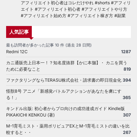
アフィリエイト初心者はコレだけやれ #shorts #アフィリ
エイト #アフィリエイト初心者 #アフィリエイトやり方
#アフィリエイト始め方 #アフィリエイト稼ぎ方 #副業
人気記事
最も訪問者が多かった記事 10 件 (過去 28 日間)
Redmi 12C
1287
カニ通販売上日本一！？知名度抜群【かに本舗】・ カニを買う
ために必要なこと
819
ファクタリングならTERASU株式会社・請求書の即日現金化
394
怪獣8号 アニメ「新感覚バトルアクションがあなたを虜にす
る！」
365
キンドル出版: 初心者からプロ向けの成功達成ガイド Kindle版
PIKAKICHI KENKOU (著)
307
M-1育毛ミスト・薬用ポリピュアEXとM-1育毛ミストの違いを比
較すると・・
267