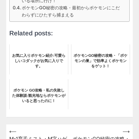
いる場所に行け！
ポケモンGO秘密の攻略・最初からポケモンにこだ
わらずにひたすら捕まえる
Related posts:
お気に入りポケモン紹介:可愛ら
ポケモンGO秘密の攻略・「ポケ
しいコダックがお気に入りで
モンの巣」で効率よくポケモン
す。
をゲット！
ポケモン GO攻略・私の失敗し
た体験談:観光地ならポケモンが
いると思ったのに！
⟵
⟶
投
M-1育毛ミスト・M字ハゲ
ポケモンGO秘密の攻略・