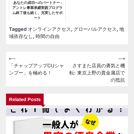
あなたの成功へのパートナー -
アントレ事業承継実践プログラ
ム終了後も続く、充実したサポ
ート
Tagged
オンラインアクセス
,
グローバルアクセス
,
地
域依存なし
,
時間の自由
⟵
⟶
投
「チャップアップCUシャ
さすまた店員の勇気と機
稿
ンプー」を極める！
転: 東京上野の貴金属店で
ナ
の抵抗
ビ
ゲ
Related Posts
ー
シ
ョ
ン