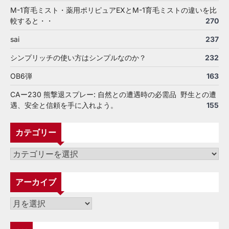
M-1育毛ミスト・薬用ポリピュアEXとM-1育毛ミストの違いを比
較すると・・
270
sai
237
シンプリッチの使い方はシンプルなのか？
232
OB6弾
163
CAー230 熊撃退スプレー: 自然との遭遇時の必需品 野生との遭
遇、安全と信頼を手に入れよう。
155
カテゴリー
カ
テ
ゴ
アーカイブ
リ
ー
ア
ー
カ