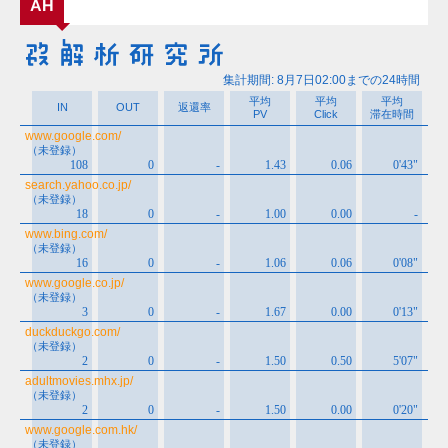
AH
イ
ブ