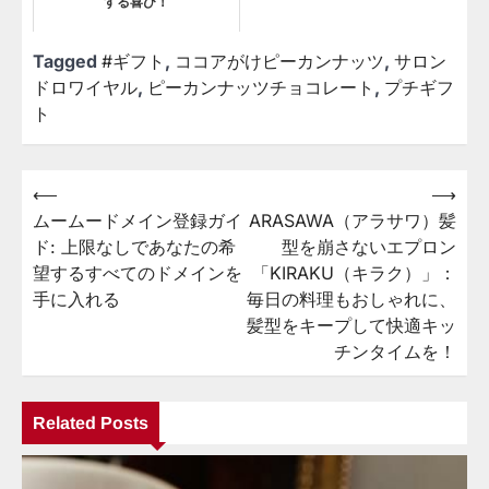
する喜び！
Tagged
#ギフト
,
ココアがけピーカンナッツ
,
サロン
ドロワイヤル
,
ピーカンナッツチョコレート
,
プチギフ
ト
⟵
⟶
投
ムームードメイン登録ガイ
ARASAWA（アラサワ）髪
稿
ド: 上限なしであなたの希
型を崩さないエプロン
ナ
望するすべてのドメインを
「KIRAKU（キラク）」：
ビ
手に入れる
毎日の料理もおしゃれに、
髪型をキープして快適キッ
ゲ
チンタイムを！
ー
シ
Related Posts
ョ
ン