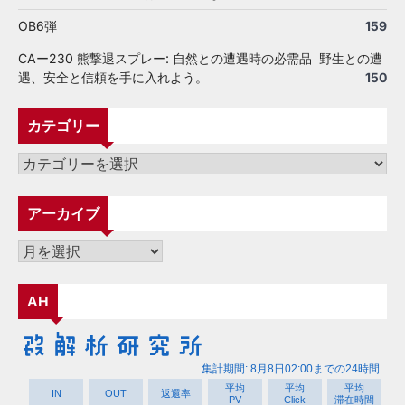
OB6弾
159
CAー230 熊撃退スプレー: 自然との遭遇時の必需品 野生との遭
遇、安全と信頼を手に入れよう。
150
カテゴリー
カ
テ
ゴ
アーカイブ
リ
ー
ア
ー
カ
AH
イ
ブ