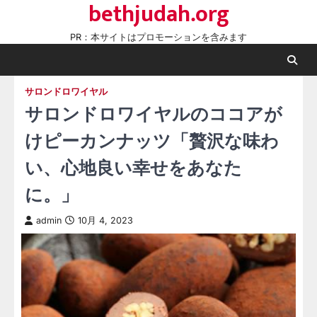
bethjudah.org
Skip
to
PR：本サイトはプロモーションを含みます
content
サロンドロワイヤル
サロンドロワイヤルのココアが
けピーカンナッツ「贅沢な味わ
い、心地良い幸せをあなた
に。」
admin
10月 4, 2023