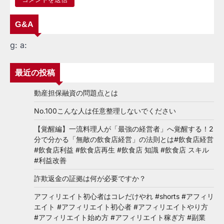
G&A
g:
a:
最近の投稿
動産担保融資の問題点とは
No.100こんな人は任意整理しないでください
【覚醒編】一流料理人が「最強の経営者」へ覚醒する！2
分で分かる「無敵の飲食店経営」の法則とは#飲食店経営
#飲食店利益 #飲食店再生 #飲食店 知識 #飲食店 スキル
#利益改善
詐欺返金の証拠は何が必要ですか？
アフィリエイト初心者はコレだけやれ #shorts #アフィリ
エイト #アフィリエイト初心者 #アフィリエイトやり方
#アフィリエイト始め方 #アフィリエイト稼ぎ方 #副業