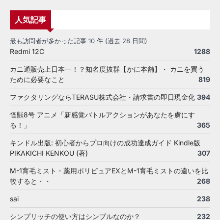
人気記事
最も訪問者が多かった記事 10 件 (過去 28 日間)
Redmi 12C
1288
カニ通販売上日本一！？知名度抜群【かに本舗】・ カニを買う
ために必要なこと
819
ファクタリングならTERASU株式会社・請求書の即日現金化
394
怪獣8号 アニメ「新感覚バトルアクションがあなたを虜にす
る！」
365
キンドル出版: 初心者からプロ向けの成功達成ガイド Kindle版
PIKAKICHI KENKOU (著)
307
M-1育毛ミスト・薬用ポリピュアEXとM-1育毛ミストの違いを比
較すると・・
268
sai
238
シンプリッチの使い方はシンプルなのか？
232