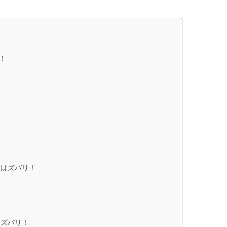
！
方はズバリ！
はズバリ！