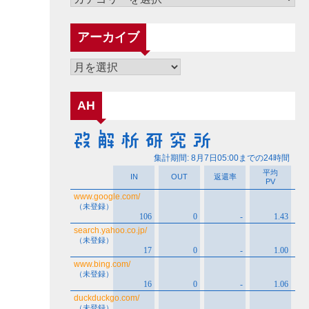
テ
ゴ
アーカイブ
リ
ー
ア
ー
カ
AH
イ
ブ