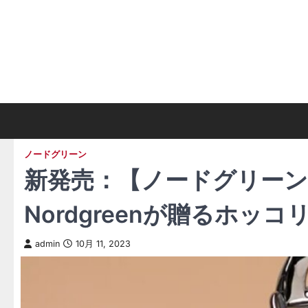
Skip
to
content
ノードグリーン
新発売：【ノードグリーン
Nordgreenが贈るホッ
admin
10月 11, 2023