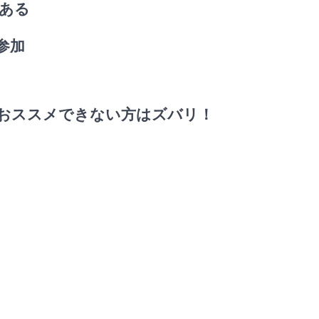
がある
参加
におススメできない方はズバリ！