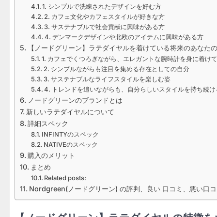
1. シンプルで洗練されたデザインを好む方
2. カフェ文化やカフェスタイルが好きな方
3. サステナブルで社会貢献に興味がある方
4. デンマークデザインや北欧のアイテムに興味がある方
【ノードグリーン】​ラテダイヤルを着けている将来のあなた
1. カフェでくつろぎながら、エレガントな腕時計を身に着け
2. シンプルながらも注目を集める存在としての自分
3. サステナブルなライフスタイルを楽しむ姿
4. トレンドを追いながらも、自分らしいスタイルを持ち続け
ノードグリーンのブランドとは
新しいラテダイヤルについて
詳細スペック
INFINTYのスペック
NATIVEのスペック
購入のメリット
まとめ
Related posts:
Nordgreen(ノードグリーン) の評判、良い 口コミ、悪