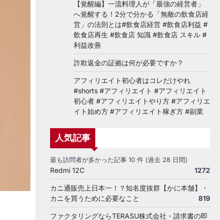
【覚醒編】一流料理人が「最強の経営者」
へ覚醒する！2分で分かる「無敵の飲食店経
営」の法則とは#飲食店経営 #飲食店利益 #
飲食店再生 #飲食店 知識 #飲食店 スキル #
利益改善
詐欺返金の証拠は何が必要ですか？
アフィリエイト初心者はコレだけやれ
#shorts #アフィリエイト #アフィリエイト
初心者 #アフィリエイトやり方 #アフィリエ
イト始め方 #アフィリエイト稼ぎ方 #副業
人気記事
最も訪問者が多かった記事 10 件 (過去 28 日間)
Redmi 12C
1272
カニ通販売上日本一！？知名度抜群【かに本舗】・
カニを買うために必要なこと
819
ファクタリングならTERASU株式会社・請求書の即