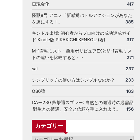
日現金化
417
怪獣8号 アニメ「新感覚バトルアクションがあなた
を虜にする！」
385
キンドル出版: 初心者からプロ向けの成功達成ガイ
ド Kindle版 PIKAKICHI KENKOU (著)
317
M-1育毛ミスト・薬用ポリピュアEXとM-1育毛ミス
トの違いを比較すると・・
271
sai
237
シンプリッチの使い方はシンプルなのか？
233
OB6弾
163
CAー230 熊撃退スプレー: 自然との遭遇時の必需品
野生との遭遇、安全と信頼を手に入れよう。
156
カテゴリー
カ