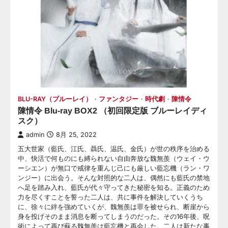
BLU-RAY（ブルーレイ）
ファンタジー
時代劇
陳情令
陳情令 Blu-ray BOX2 （初回限定版 ブルーレイディ
スク）
admin
8月 25, 2022
五大世家（藍氏、江氏、聶氏、温氏、金氏）が世の秩序を治める
中、快活で何ものにも縛られない自由奔放な魏無羨（ウェイ・ウ
ーシエン）が無口で戒律を重んじ己にも厳しい藍忘機（ラン・ワ
ンジー）に出会う。そんな対照的な二人は、偶然にも藍氏の禁地
へ足を踏み入れ、藍氏が代々守ってきた秘密を知る。正義のため
力を尽くすことを誓った二人は、共に事件を解決していくうち
に、徐々に絆を強めていくが、魏無羨は罪を被せられ、断崖から
身を投げそのまま消息を断ってしまうのだった。その16年後、呪
術によって再び蘇る魏無羨は藍忘機と再会した。二人は新たな事