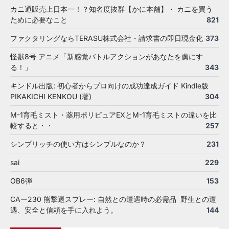
カニ通販売上日本一！？知名度抜群【かに本舗】・ カニを買う
ために必要なこと
821
ファクタリングならTERASU株式会社・請求書の即日現金化
373
怪獣8号 アニメ「新感覚バトルアクションがあなたを虜にす
る！」
343
キンドル出版: 初心者からプロ向けの成功達成ガイド Kindle版
PIKAKICHI KENKOU (著)
304
M-1育毛ミスト・薬用ポリピュアEXとM-1育毛ミストの違いを比
較すると・・
257
シンプリッチの使い方はシンプルなのか？
231
sai
229
OB6弾
153
CAー230 熊撃退スプレー: 自然との遭遇時の必需品 野生との遭
遇、安全と信頼を手に入れよう。
144