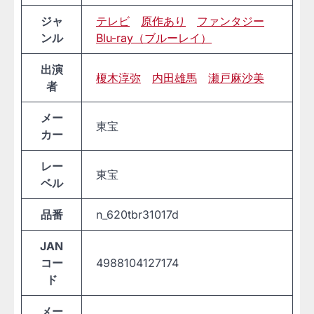
ジャ
テレビ
原作あり
ファンタジー
ンル
Blu-ray（ブルーレイ）
出演
榎木淳弥
内田雄馬
瀬戸麻沙美
者
メー
東宝
カー
レー
東宝
ベル
品番
n_620tbr31017d
JAN
コー
4988104127174
ド
メー