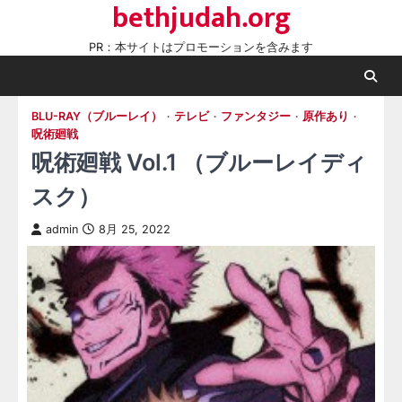
bethjudah.org
Skip
to
PR：本サイトはプロモーションを含みます
content
BLU-RAY（ブルーレイ）
テレビ
ファンタジー
原作あり
呪術廻戦
呪術廻戦 Vol.1 （ブルーレイディ
スク）
admin
8月 25, 2022