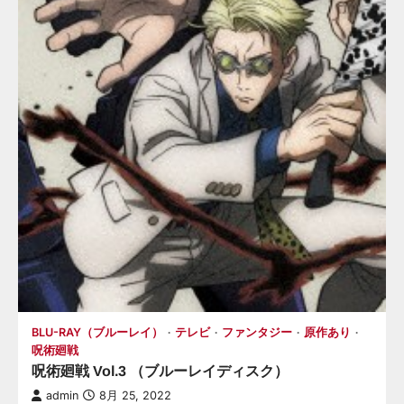
BLU-RAY（ブルーレイ）
テレビ
ファンタジー
原作あり
呪術廻戦
呪術廻戦 Vol.3 （ブルーレイディスク）
admin
8月 25, 2022