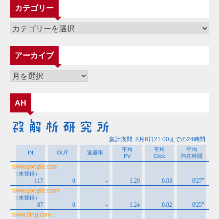
カテゴリー
カ
テ
ゴ
アーカイブ
リ
ー
ア
ー
カ
AH
イ
ブ