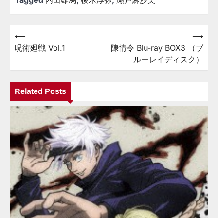
⟵
⟶
投
呪術廻戦 Vol.1
陳情令 Blu-ray BOX3 （ブ
稿
ルーレイディスク）
ナ
ビ
Related Posts
ゲ
ー
シ
ョ
ン