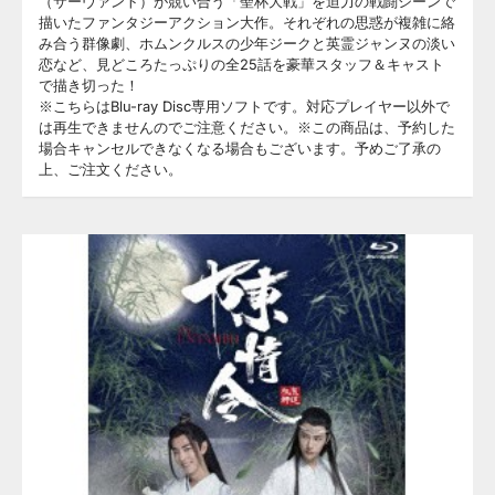
（サーヴァント）が競い合う「聖杯大戦」を迫力の戦闘シーンで
描いたファンタジーアクション大作。それぞれの思惑が複雑に絡
み合う群像劇、ホムンクルスの少年ジークと英霊ジャンヌの淡い
恋など、見どころたっぷりの全25話を豪華スタッフ＆キャスト
で描き切った！
※こちらはBlu-ray Disc専用ソフトです。対応プレイヤー以外で
は再生できませんのでご注意ください。※この商品は、予約した
場合キャンセルできなくなる場合もございます。予めご了承の
上、ご注文ください。