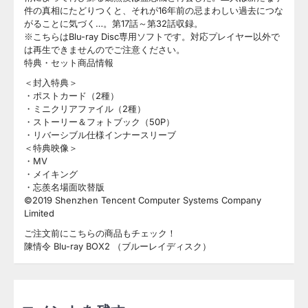
件の真相にたどりつくと、それが16年前の忌まわしい過去につな
がることに気づく…。第17話～第32話収録。
※こちらはBlu-ray Disc専用ソフトです。対応プレイヤー以外で
は再生できませんのでご注意ください。
特典・セット商品情報
＜封入特典＞
・ポストカード（2種）
・ミニクリアファイル（2種）
・ストーリー＆フォトブック（50P）
・リバーシブル仕様インナースリーブ
＜特典映像＞
・MV
・メイキング
・忘羨名場面吹替版
©2019 Shenzhen Tencent Computer Systems Company
Limited
ご注文前にこちらの商品もチェック！
陳情令 Blu-ray BOX2 （ブルーレイディスク）