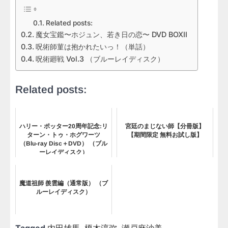
Related posts:
魔女宝鑑〜ホジュン、若き日の恋〜 DVD BOXII
呪術師菫は抱かれたいっ！（単話）
呪術廻戦 Vol.3 （ブルーレイディスク）
Related posts:
ハリー・ポッター20周年記念:リ
宮廷のまじない師【分冊版】
ターン・トゥ・ホグワーツ
【期間限定 無料お試し版】
（Blu-ray Disc＋DVD） （ブル
ーレイディスク）
魔道祖師 羨雲編（通常版） （ブ
ルーレイディスク）
Tagged
内田雄馬
,
榎木淳弥
,
瀬戸麻沙美