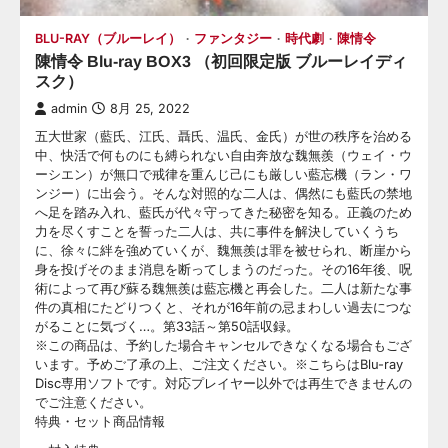
BLU-RAY（ブルーレイ）
ファンタジー
時代劇
陳情令
陳情令 Blu-ray BOX3 （初回限定版 ブルーレイディ
スク）
admin
8月 25, 2022
五大世家（藍氏、江氏、聶氏、温氏、金氏）が世の秩序を治める
中、快活で何ものにも縛られない自由奔放な魏無羨（ウェイ・ウ
ーシエン）が無口で戒律を重んじ己にも厳しい藍忘機（ラン・ワ
ンジー）に出会う。そんな対照的な二人は、偶然にも藍氏の禁地
へ足を踏み入れ、藍氏が代々守ってきた秘密を知る。正義のため
力を尽くすことを誓った二人は、共に事件を解決していくうち
に、徐々に絆を強めていくが、魏無羨は罪を被せられ、断崖から
身を投げそのまま消息を断ってしまうのだった。その16年後、呪
術によって再び蘇る魏無羨は藍忘機と再会した。二人は新たな事
件の真相にたどりつくと、それが16年前の忌まわしい過去につな
がることに気づく…。第33話～第50話収録。
※この商品は、予約した場合キャンセルできなくなる場合もござ
います。予めご了承の上、ご注文ください。※こちらはBlu-ray
Disc専用ソフトです。対応プレイヤー以外では再生できませんの
でご注意ください。
特典・セット商品情報