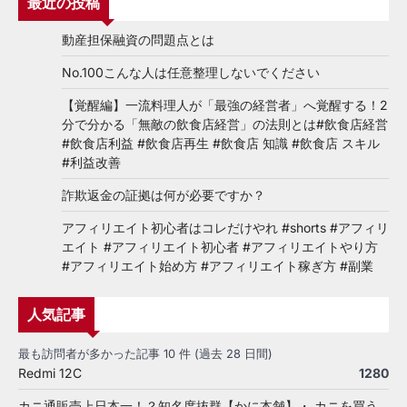
最近の投稿
動産担保融資の問題点とは
No.100こんな人は任意整理しないでください
【覚醒編】一流料理人が「最強の経営者」へ覚醒する！2
分で分かる「無敵の飲食店経営」の法則とは#飲食店経営
#飲食店利益 #飲食店再生 #飲食店 知識 #飲食店 スキル
#利益改善
詐欺返金の証拠は何が必要ですか？
アフィリエイト初心者はコレだけやれ #shorts #アフィリ
エイト #アフィリエイト初心者 #アフィリエイトやり方
#アフィリエイト始め方 #アフィリエイト稼ぎ方 #副業
人気記事
最も訪問者が多かった記事 10 件 (過去 28 日間)
Redmi 12C
1280
カニ通販売上日本一！？知名度抜群【かに本舗】・ カニを買う