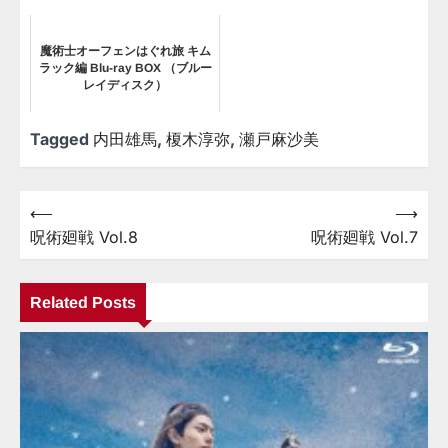
魔術士オーフェンはぐれ旅 キム
ラック編 Blu-ray BOX （ブルー
レイディスク）
Tagged
内田雄馬
,
榎木淳弥
,
瀬戸麻沙美
⟵
⟶
投
呪術廻戦 Vol.8
呪術廻戦 Vol.7
稿
ナ
Related Posts
ビ
ゲ
ー
シ
ョ