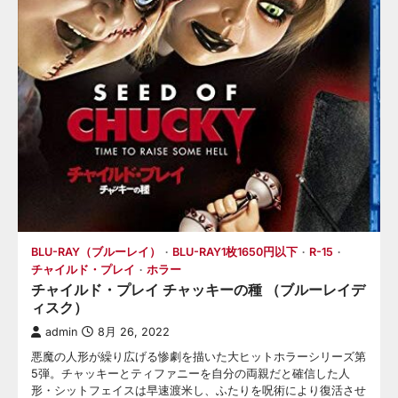
BLU-RAY（ブルーレイ）
BLU-RAY1枚1650円以下
R-15
チャイルド・プレイ
ホラー
チャイルド・プレイ チャッキーの種 （ブルーレイデ
ィスク）
admin
8月 26, 2022
悪魔の人形が繰り広げる惨劇を描いた大ヒットホラーシリーズ第
5弾。チャッキーとティファニーを自分の両親だと確信した人
形・シットフェイスは早速渡米し、ふたりを呪術により復活させ