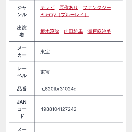
ジャ
テレビ
原作あり
ファンタジー
ンル
Blu-ray（ブルーレイ）
出演
榎木淳弥
内田雄馬
瀬戸麻沙美
者
メー
東宝
カー
レー
東宝
ベル
品番
n_620tbr31024d
JAN
コー
4988104127242
ド
メー