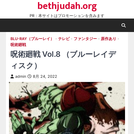
bethjudah.org
Skip
to
PR：本サイトはプロモーションを含みます
content
BLU-RAY（ブルーレイ）
テレビ
ファンタジー
原作あり
呪術廻戦
呪術廻戦 Vol.8 （ブルーレイデ
ィスク）
admin
8月 24, 2022