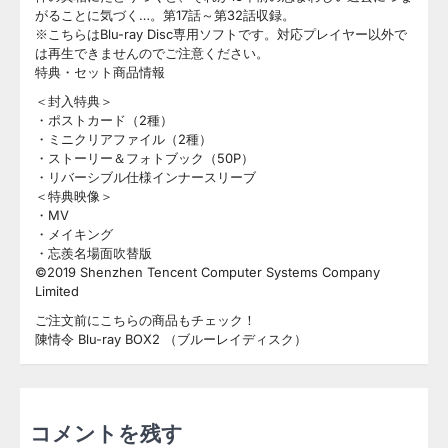
がることに気づく…。第17話～第32話収録。
※こちらはBlu-ray Disc専用ソフトです。対応プレイヤー以外で
は再生できませんのでご注意ください。
特典・セット商品情報
＜封入特典＞
・ポストカード（2種）
・ミニクリアファイル（2種）
・ストーリー＆フォトブック（50P）
・リバーシブル仕様インナースリーブ
＜特典映像＞
・MV
・メイキング
・忘羨名場面吹替版
©2019 Shenzhen Tencent Computer Systems Company
Limited
ご注文前にこちらの商品もチェック！
陳情令 Blu-ray BOX2 （ブルーレイディスク）
コメントを残す