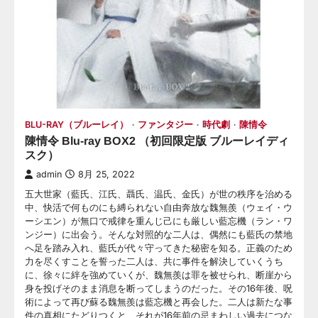
BLU-RAY（ブルーレイ）
ファンタジー
時代劇
陳情令
陳情令 Blu-ray BOX2 （初回限定版 ブルーレイディ
スク）
admin
8月 25, 2022
五大世家（藍氏、江氏、聶氏、温氏、金氏）が世の秩序を治める
中、快活で何ものにも縛られない自由奔放な魏無羨（ウェイ・ウ
ーシエン）が無口で戒律を重んじ己にも厳しい藍忘機（ラン・ワ
ンジー）に出会う。そんな対照的な二人は、偶然にも藍氏の禁地
へ足を踏み入れ、藍氏が代々守ってきた秘密を知る。正義のため
力を尽くすことを誓った二人は、共に事件を解決していくうち
に、徐々に絆を強めていくが、魏無羨は罪を被せられ、断崖から
身を投げそのまま消息を断ってしまうのだった。その16年後、呪
術によって再び蘇る魏無羨は藍忘機と再会した。二人は新たな事
件の真相にたどりつくと、それが16年前の忌まわしい過去につな