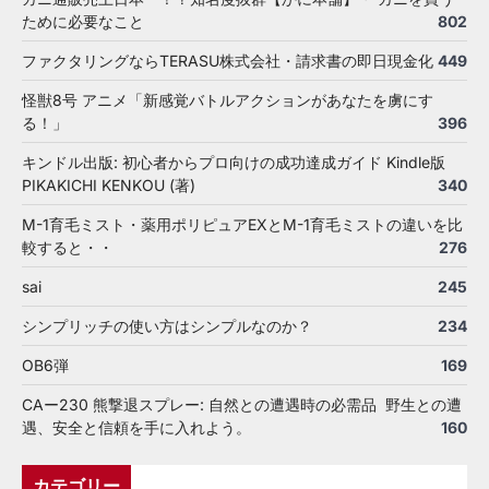
ために必要なこと
802
ファクタリングならTERASU株式会社・請求書の即日現金化
449
怪獣8号 アニメ「新感覚バトルアクションがあなたを虜にす
る！」
396
キンドル出版: 初心者からプロ向けの成功達成ガイド Kindle版
PIKAKICHI KENKOU (著)
340
M-1育毛ミスト・薬用ポリピュアEXとM-1育毛ミストの違いを比
較すると・・
276
sai
245
シンプリッチの使い方はシンプルなのか？
234
OB6弾
169
CAー230 熊撃退スプレー: 自然との遭遇時の必需品 野生との遭
遇、安全と信頼を手に入れよう。
160
カテゴリー