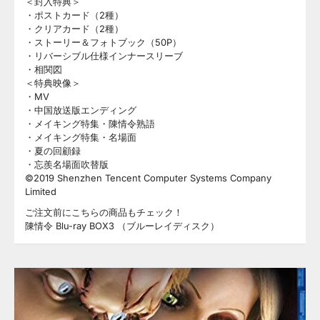
＜封入特典＞
・ポストカード（2種）
・クリアカード（2種）
・ストーリー＆フォトブック（50P）
・リバーシブル仕様インナースリーブ
・相関図
＜特典映像＞
・MV
・中国放送版エンディング
・メイキング特集・陳情令熟語
・メイキング特集・名場面
・夏の回顧録
・忘羨名場面吹替版
©2019 Shenzhen Tencent Computer Systems Company
Limited
ご注文前にこちらの商品もチェック！
陳情令 Blu-ray BOX3 （ブルーレイディスク）