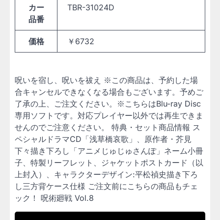
カー
TBR-31024D
品番
価格
￥6732
呪いを宿し、呪いを祓え ※この商品は、予約した場
合キャンセルできなくなる場合もございます。予めご
了承の上、ご注文ください。※こちらはBlu-ray Disc
専用ソフトです。対応プレイヤー以外では再生できま
せんのでご注意ください。 特典・セット商品情報 ス
ペシャルドラマCD「浅草橋哀歌」、原作者・芥見
下々描き下ろし「アニメじゅじゅさんぽ」ネーム小冊
子、特製リーフレット、ジャケットポストカード（以
上封入）、キャラクターデザイン:平松禎史描き下ろ
し三方背ケース仕様 ご注文前にこちらの商品もチェ
ック！ 呪術廻戦 Vol.8