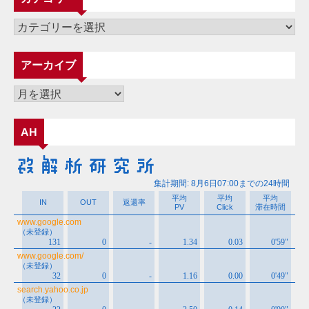
カ
テ
ゴ
アーカイブ
リ
ー
ア
ー
カ
AH
イ
ブ