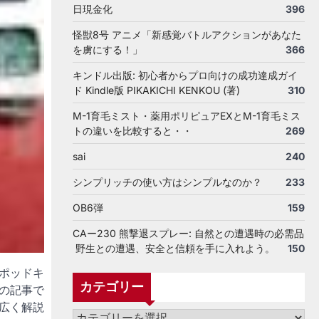
日現金化
396
怪獣8号 アニメ「新感覚バトルアクションがあなた
を虜にする！」
366
キンドル出版: 初心者からプロ向けの成功達成ガイ
ド Kindle版 PIKAKICHI KENKOU (著)
310
M-1育毛ミスト・薬用ポリピュアEXとM-1育毛ミス
トの違いを比較すると・・
269
sai
240
シンプリッチの使い方はシンプルなのか？
233
OB6弾
159
CAー230 熊撃退スプレー: 自然との遭遇時の必需品
野生との遭遇、安全と信頼を手に入れよう。
150
ポッドキ
カテゴリー
の記事で
広く解説
カ