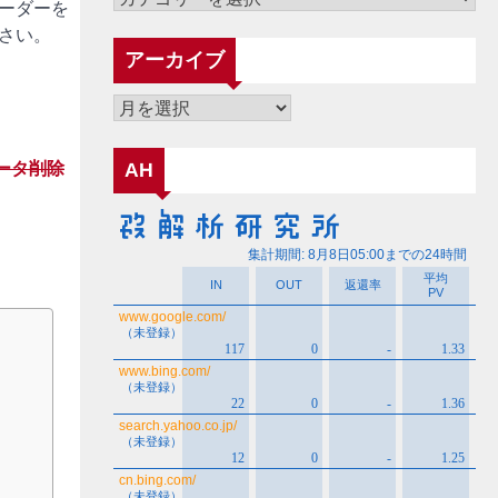
ーダーを
テ
さい。
ゴ
アーカイブ
リ
ー
ア
ー
カ
データ削除
AH
イ
ブ