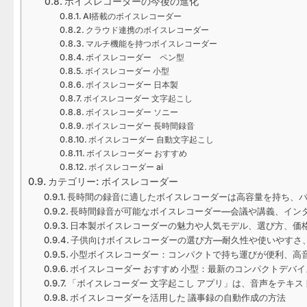
ボイスレコーダーの今後の進化
AI搭載のボイスレコーダー
クラウド連携のボイスレコーダー
マルチ機能を持つボイスレコーダー
ボイスレコーダー ペン型
ボイスレコーダー 小型
ボイスレコーダー 日本製
ボイスレコーダー 文字起こし
ボイスレコーダー ソニー
ボイスレコーダー 長時間録音
ボイスレコーダー 自動文字起こし
ボイスレコーダー おすすめ
ボイスレコーダー ai
カテゴリー: ボイスレコーダー
長時間の録音に適したボイスレコーダーは高容量を持ち、
長時間録音が可能なボイスレコーダー—会議や講義、イン
日本製ボイスレコーダーの魅力や人気モデル、選び方、価
子供向けボイスレコーダーの選び方—耐久性や使いやすさ
小型ボイスレコーダー：コンパクトで持ち運びが便利、高
ボイスレコーダー おすすめ 小型：最新のコンパクトデバ
「ボイスレコーダー 文字起こし アプリ」は、音声をテキ
ボイスレコーダーを活用した 議事録の自動作成の方法