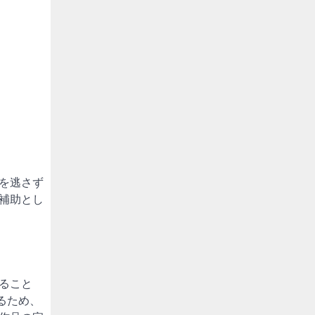
を逃さず
補助とし
ること
るため、