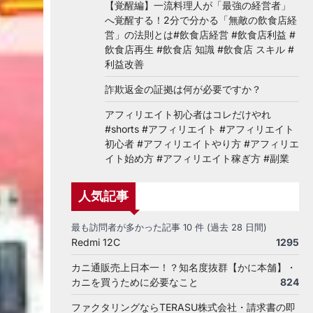
【覚醒編】一流料理人が「最強の経営者」
へ覚醒する！2分で分かる「無敵の飲食店経
営」の法則とは#飲食店経営 #飲食店利益 #
飲食店再生 #飲食店 知識 #飲食店 スキル #
利益改善
詐欺返金の証拠は何が必要ですか？
アフィリエイト初心者はコレだけやれ
#shorts #アフィリエイト #アフィリエイト
初心者 #アフィリエイトやり方 #アフィリエ
イト始め方 #アフィリエイト稼ぎ方 #副業
人気記事
最も訪問者が多かった記事 10 件 (過去 28 日間)
Redmi 12C
1295
カニ通販売上日本一！？知名度抜群【かに本舗】・
カニを買うために必要なこと
824
ファクタリングならTERASU株式会社・請求書の即