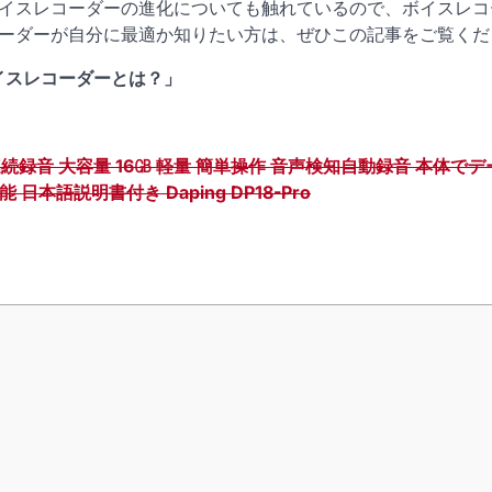
イスレコーダーの進化についても触れているので、ボイスレコ
ーダーが自分に最適か知りたい方は、ぜひこの記事をご覧くだ
イスレコーダーとは？」
間連続録音 大容量 16㎇ 軽量 簡単操作 音声検知自動録音 本体で
本語説明書付き Daping DP18-Pro