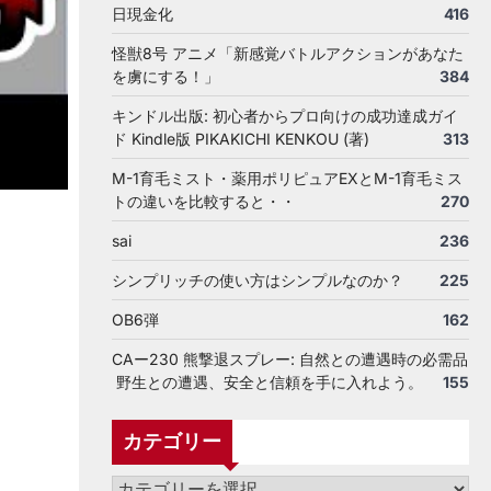
日現金化
416
怪獣8号 アニメ「新感覚バトルアクションがあなた
を虜にする！」
384
キンドル出版: 初心者からプロ向けの成功達成ガイ
ド Kindle版 PIKAKICHI KENKOU (著)
313
M-1育毛ミスト・薬用ポリピュアEXとM-1育毛ミス
トの違いを比較すると・・
270
sai
236
シンプリッチの使い方はシンプルなのか？
225
OB6弾
162
CAー230 熊撃退スプレー: 自然との遭遇時の必需品
野生との遭遇、安全と信頼を手に入れよう。
155
カテゴリー
カ