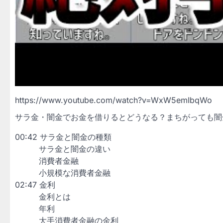
https://www.youtube.com/watch?v=WxW5emIbqWo
サラ金・闇金でお金を借りるとどうなる？まちがっても闇
00:42 サラ金と闇金の種類
サラ金と闇金の違い
消費者金融
小規模な消費者金融
02:47 金利
金利とは
年利
大手消費者金融の金利