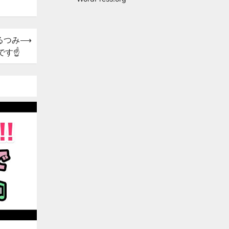
るつみ
⟶
す☝️