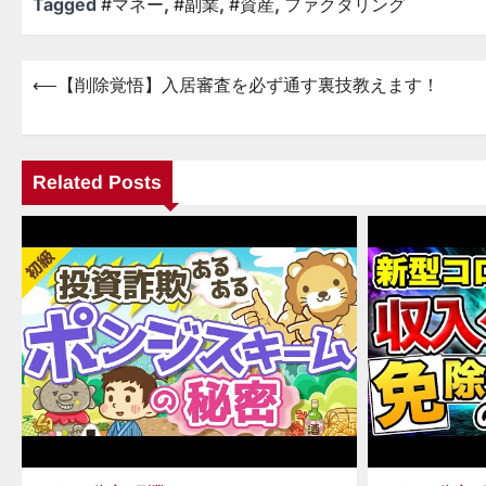
Tagged
#マネー
,
#副業
,
#資産
,
ファクタリング
⟵
【削除覚悟】入居審査を必ず通す裏技教えます！
投
稿
ナ
Related Posts
ビ
ゲ
ー
シ
ョ
ン