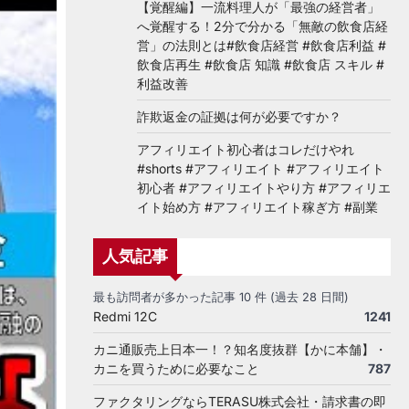
【覚醒編】一流料理人が「最強の経営者」
へ覚醒する！2分で分かる「無敵の飲食店経
営」の法則とは#飲食店経営 #飲食店利益 #
飲食店再生 #飲食店 知識 #飲食店 スキル #
利益改善
詐欺返金の証拠は何が必要ですか？
アフィリエイト初心者はコレだけやれ
#shorts #アフィリエイト #アフィリエイト
初心者 #アフィリエイトやり方 #アフィリエ
イト始め方 #アフィリエイト稼ぎ方 #副業
人気記事
最も訪問者が多かった記事 10 件 (過去 28 日間)
Redmi 12C
1241
カニ通販売上日本一！？知名度抜群【かに本舗】・
カニを買うために必要なこと
787
ファクタリングならTERASU株式会社・請求書の即