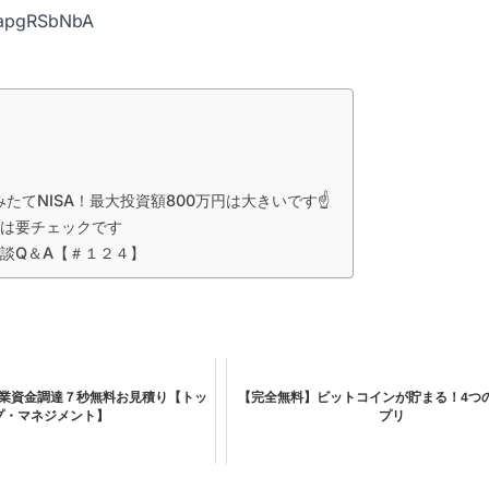
bapgRSbNbA
たてNISA！最大投資額800万円は大きいです☝️
は要チェックです
談Q＆A【＃１２４】
業資金調達７秒無料お見積り【トッ
【完全無料】ビットコインが貯まる！4つ
プ・マネジメント】
プリ