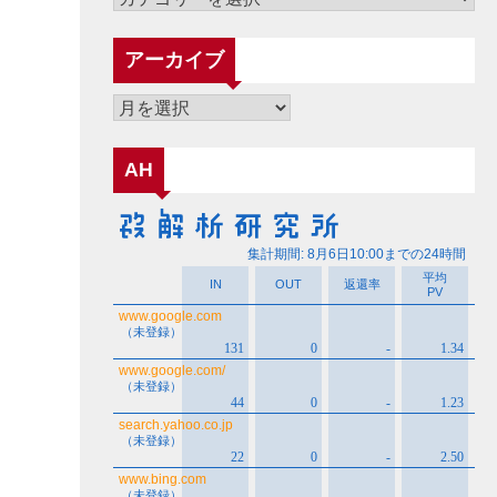
テ
ゴ
アーカイブ
リ
ー
ア
ー
カ
AH
イ
ブ