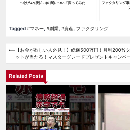
つけ払い(後払い)の闇について探ってみた
ファクタリング事
Tagged
#マネー
,
#副業
,
#資産
,
ファクタリング
⟵
【お金が欲しい人必見！】総額500万円！月利200%
投
ットが当たる！マスターグレードプレゼントキャンペ
稿
ナ
Related Posts
ビ
ゲ
ー
シ
ョ
ン