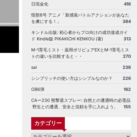
日現金化
416
怪獣8号 アニメ「新感覚バトルアクションがあなた
を虜にする！」
384
キンドル出版: 初心者からプロ向けの成功達成ガイ
ド Kindle版 PIKAKICHI KENKOU (著)
313
M-1育毛ミスト・薬用ポリピュアEXとM-1育毛ミス
トの違いを比較すると・・
270
sai
236
シンプリッチの使い方はシンプルなのか？
226
OB6弾
162
CAー230 熊撃退スプレー: 自然との遭遇時の必需品
野生との遭遇、安全と信頼を手に入れよう。
155
カテゴリー
カ