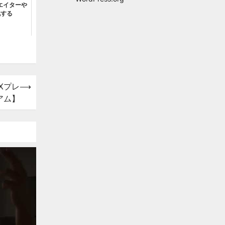
リエイターや
化する
Xプレ
⟶
アム】