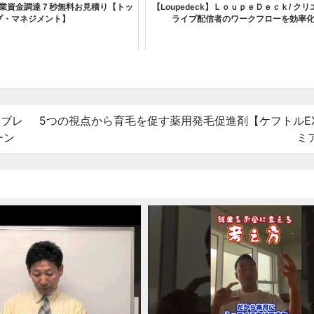
業資金調達７秒無料お見積り【トッ
【Loupedeck】ＬｏｕｐｅＤｅｃｋ/ ク
プ・マネジメント】
ライブ配信者のワークフローを効率
タブレ
5つの視点から育毛を促す薬用発毛促進剤【ケフトルE
ーン
ミ