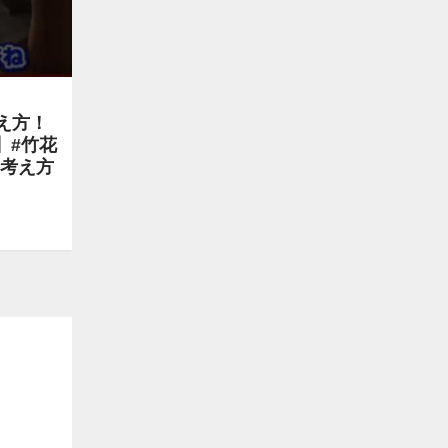
え方！
】#竹花
#考え方