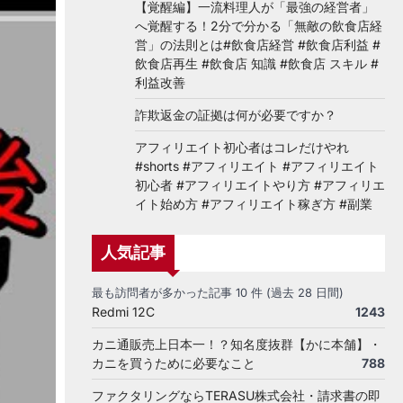
【覚醒編】一流料理人が「最強の経営者」
へ覚醒する！2分で分かる「無敵の飲食店経
営」の法則とは#飲食店経営 #飲食店利益 #
飲食店再生 #飲食店 知識 #飲食店 スキル #
利益改善
詐欺返金の証拠は何が必要ですか？
アフィリエイト初心者はコレだけやれ
#shorts #アフィリエイト #アフィリエイト
初心者 #アフィリエイトやり方 #アフィリエ
イト始め方 #アフィリエイト稼ぎ方 #副業
人気記事
最も訪問者が多かった記事 10 件 (過去 28 日間)
Redmi 12C
1243
カニ通販売上日本一！？知名度抜群【かに本舗】・
カニを買うために必要なこと
788
ファクタリングならTERASU株式会社・請求書の即