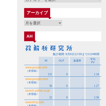
テ
ゴ
アーカイブ
リ
ー
ア
ー
カ
AH
イ
ブ